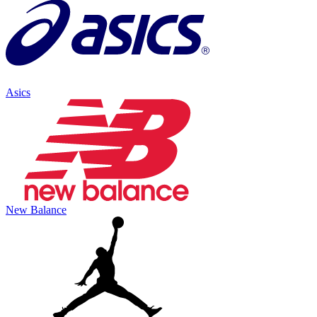
Asics
New Balance