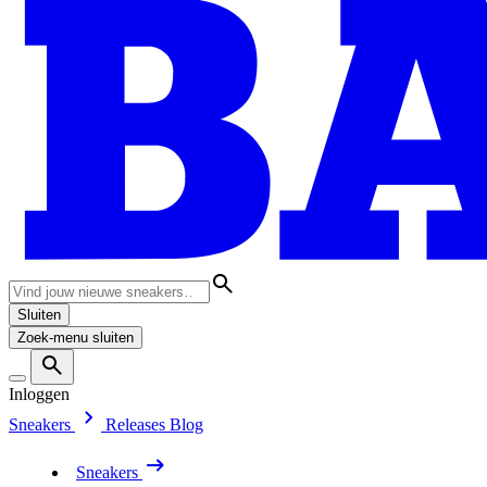
Sluiten
Zoek-menu sluiten
Inloggen
Sneakers
Releases
Blog
Sneakers