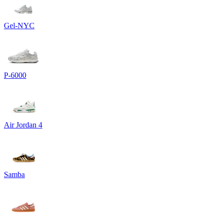
Gel-NYC
P-6000
Air Jordan 4
Samba