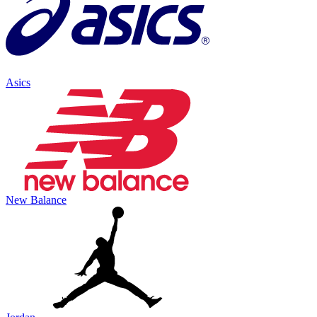
Asics
New Balance