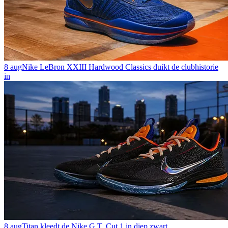
8 aug
Nike LeBron XXIII Hardwood Classics duikt de clubhistorie
in
8 aug
Titan kleedt de Nike G.T. Cut 1 in diep zwart