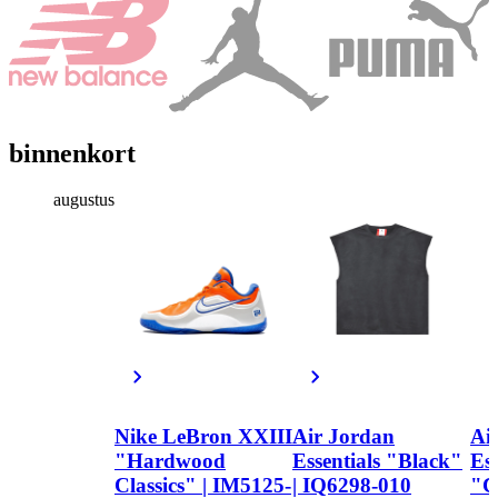
binnenkort
augustus
Nike LeBron XXIII
Air Jordan
Ai
"Hardwood
Essentials "Black"
Ess
Classics" | IM5125-
| IQ6298-010
"C