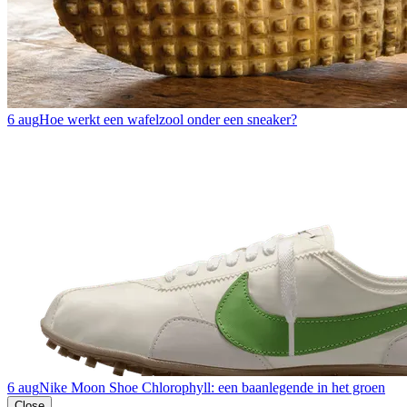
6 aug
Hoe werkt een wafelzool onder een sneaker?
6 aug
Nike Moon Shoe Chlorophyll: een baanlegende in het groen
Close