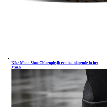
Nike Moon Shoe Chlorophyll: een baanlegende in het
groen