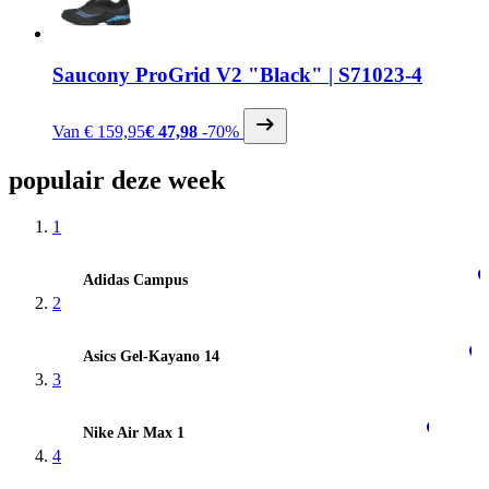
Saucony
ProGrid V2 "Black" | S71023-4
Van
€ 159,95
€ 47,98
-70%
populair
deze week
1
Adidas Campus
2
Asics Gel-Kayano 14
3
Nike Air Max 1
0
4