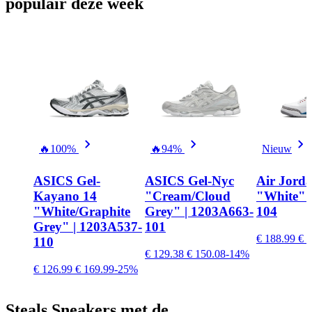
populair
deze week
🔥
100%
🔥
94%
Nieuw
ASICS Gel-
ASICS Gel-Nyc
Air Jorda
Kayano 14
"Cream/Cloud
"White" |
"White/Graphite
Grey" | 1203A663-
104
Grey" | 1203A537-
101
€ 188.99
€ 2
110
€ 129.38
€ 150.08
-14%
€ 126.99
€ 169.99
-25%
Steals
Sneakers met de