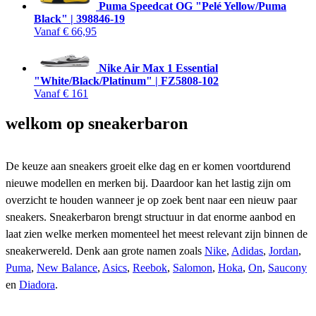
Puma Speedcat OG "Pelé Yellow/Puma
Black" | 398846-19
Vanaf
€ 66,95
Nike Air Max 1 Essential
"White/Black/Platinum" | FZ5808-102
Vanaf
€ 161
welkom op
sneakerbaron
De keuze aan sneakers groeit elke dag en er komen voortdurend
nieuwe modellen en merken bij. Daardoor kan het lastig zijn om
overzicht te houden wanneer je op zoek bent naar een nieuw paar
sneakers. Sneakerbaron brengt structuur in dat enorme aanbod en
laat zien welke merken momenteel het meest relevant zijn binnen de
sneakerwereld. Denk aan grote namen zoals
Nike
,
Adidas
,
Jordan
,
Puma
,
New Balance
,
Asics
,
Reebok
,
Salomon
,
Hoka
,
On
,
Saucony
en
Diadora
.