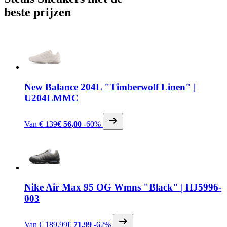
beste prijzen
New Balance
204L "Timberwolf Linen" |
U204LMMC
Van
€ 139
€ 56,00
-60%
Nike
Air Max 95 OG Wmns "Black" | HJ5996-
003
Van
€ 189,99
€ 71,99
-62%