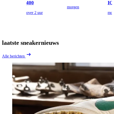
400
IQ
morgen
over 2 uur
mor
laatste
sneakernieuws
Alle berichten