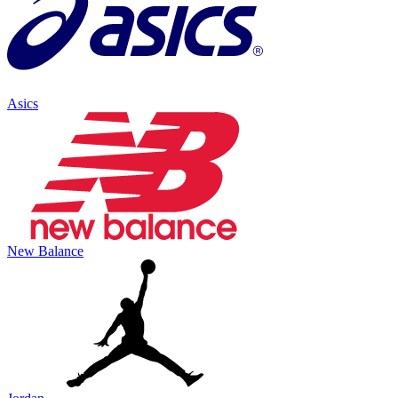
Asics
New Balance