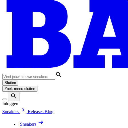
Sluiten
Zoek-menu sluiten
Inloggen
Sneakers
Releases
Blog
Sneakers