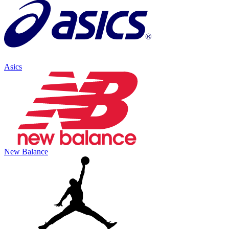
Asics
New Balance