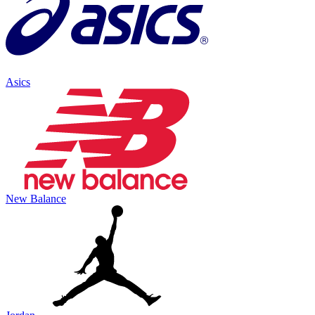
Asics
New Balance