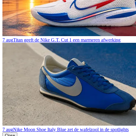
7 aug
Titan geeft de Nike G.T. Cut 1 een marmeren afwerking
7 aug
Nike Moon Shoe Italy Blue zet de wafelzool in de spotlights
Close