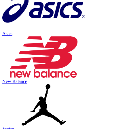
Asics
New Balance