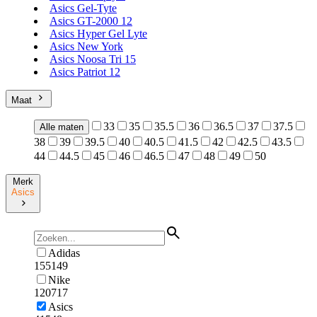
Asics Gel-Tyte
Asics GT-2000 12
Asics Hyper Gel Lyte
Asics New York
Asics Noosa Tri 15
Asics Patriot 12
Maat
33
35
35.5
36
36.5
37
37.5
Alle maten
38
39
39.5
40
40.5
41.5
42
42.5
43.5
44
44.5
45
46
46.5
47
48
49
50
Merk
Asics
Adidas
155149
Nike
120717
Asics