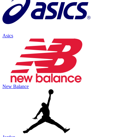
Asics
New Balance