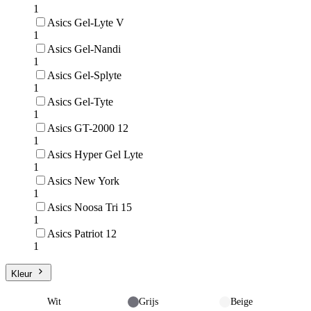
1
Asics Gel-Lyte V
1
Asics Gel-Nandi
1
Asics Gel-Splyte
1
Asics Gel-Tyte
1
Asics GT-2000 12
1
Asics Hyper Gel Lyte
1
Asics New York
1
Asics Noosa Tri 15
1
Asics Patriot 12
1
Kleur
Wit
Grijs
Beige