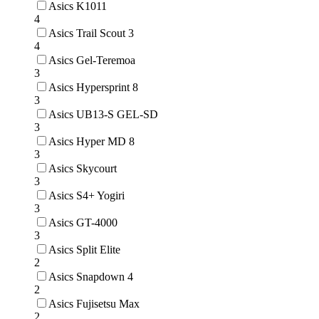
Asics K1011
4
Asics Trail Scout 3
4
Asics Gel-Teremoa
3
Asics Hypersprint 8
3
Asics UB13-S GEL-SD
3
Asics Hyper MD 8
3
Asics Skycourt
3
Asics S4+ Yogiri
3
Asics GT-4000
3
Asics Split Elite
2
Asics Snapdown 4
2
Asics Fujisetsu Max
2