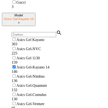
Gucci
3
Model
Asics Gel-Kayano 14
Asics Gel Kayano
303
Asics Gel-NYC
225
Asics Gel 1130
159
Asics Gel-Kayano 14
146
Asics Gel-Nimbus
136
Asics Gel-Quantum
132
Asics Gel-Cumulus
130
Asics Gel-Venture