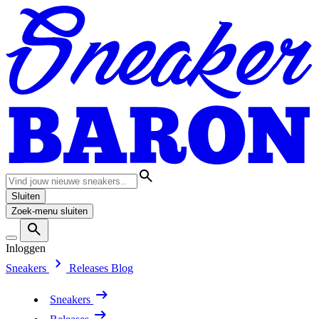
Sluiten
Zoek-menu sluiten
Inloggen
Sneakers
Releases
Blog
Sneakers