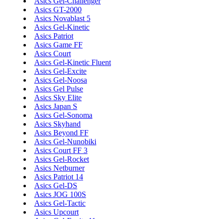
Asics Gel-Challenger
Asics GT-2000
Asics Novablast 5
Asics Gel-Kinetic
Asics Patriot
Asics Game FF
Asics Court
Asics Gel-Kinetic Fluent
Asics Gel-Excite
Asics Gel-Noosa
Asics Gel Pulse
Asics Sky Elite
Asics Japan S
Asics Gel-Sonoma
Asics Skyhand
Asics Beyond FF
Asics Gel-Nunobiki
Asics Court FF 3
Asics Gel-Rocket
Asics Netburner
Asics Patriot 14
Asics Gel-DS
Asics JOG 100S
Asics Gel-Tactic
Asics Upcourt