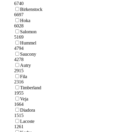
6740
Birkenstock
6697
Hoka
6028
Salomon
5169
Hummel
4794
Saucony
4278
Autry
2915
Fila
2316
Timberland
1955
Veja
1664
Diadora
1515
Lacoste
1261