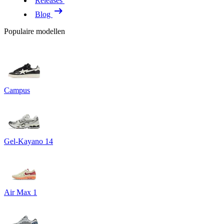
Releases
Blog
Populaire modellen
Campus
Gel-Kayano 14
Air Max 1