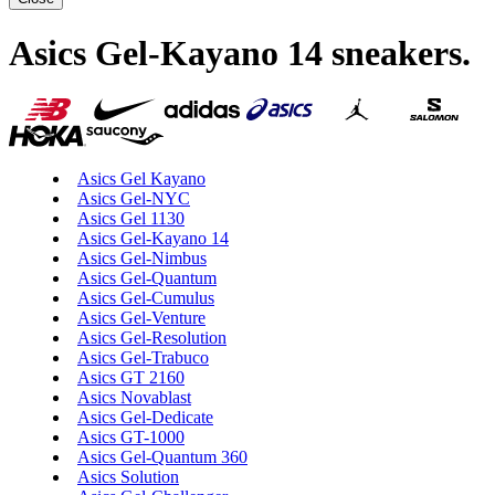
Asics Gel-Kayano 14 sneakers
.
Asics Gel Kayano
Asics Gel-NYC
Asics Gel 1130
Asics Gel-Kayano 14
Asics Gel-Nimbus
Asics Gel-Quantum
Asics Gel-Cumulus
Asics Gel-Venture
Asics Gel-Resolution
Asics Gel-Trabuco
Asics GT 2160
Asics Novablast
Asics Gel-Dedicate
Asics GT-1000
Asics Gel-Quantum 360
Asics Solution