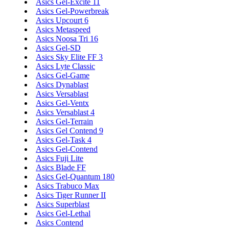
Asics Gel-Excite 11
Asics Gel-Powerbreak
Asics Upcourt 6
Asics Metaspeed
Asics Noosa Tri 16
Asics Gel-SD
Asics Sky Elite FF 3
Asics Lyte Classic
Asics Gel-Game
Asics Dynablast
Asics Versablast
Asics Gel-Ventx
Asics Versablast 4
Asics Gel-Terrain
Asics Gel Contend 9
Asics Gel-Task 4
Asics Gel-Contend
Asics Fuji Lite
Asics Blade FF
Asics Gel-Quantum 180
Asics Trabuco Max
Asics Tiger Runner II
Asics Superblast
Asics Gel-Lethal
Asics Contend