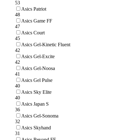
53
Asics Patriot
48
Asics Game FF
47
Asics Court
45
Asics Gel-Kinetic Fluent
42
Asics Gel-Excite
42
Asics Gel-Noosa
41
Asics Gel Pulse
40
Asics Sky Elite
40
Asics Japan S
36
Asics Gel-Sonoma
32
Asics Skyhand
31
Asics Beyond FF