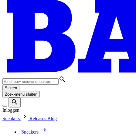
Sluiten
Zoek-menu sluiten
Inloggen
Sneakers
Releases
Blog
Sneakers