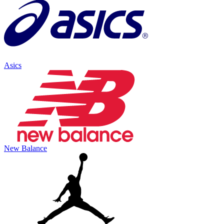
Asics
New Balance