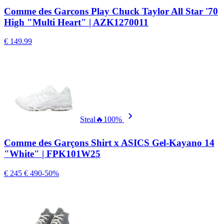
Comme des Garcons Play Chuck Taylor All Star '70
High "Multi Heart" | AZK1270011
€ 149.99
Steal
🔥
100%
Comme des Garçons Shirt x ASICS Gel-Kayano 14
"White" | FPK101W25
€ 245
€ 490
-50%