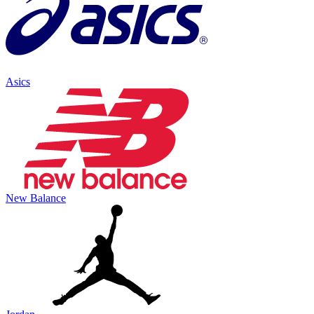
Asics
New Balance