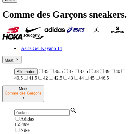
Comme des Garçons sneakers
.
Asics Gel-Kayano 14
Maat
35
36.5
37
37.5
38
39
40
Alle maten
40.5
41.5
42
42.5
43
44
45
46.5
Merk
Comme des Garçons
Adidas
155499
Nike