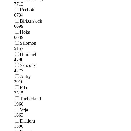
7713
Reebok
6734
Birkenstock
6699
Hoka
6039
Salomon
5157
Hummel
4790
Saucony
4273
Autry
2910
Fila
2315
Timberland
1966
Veja
1663
Diadora
1506