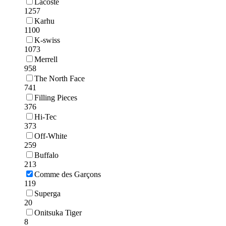
Lacoste
1257
Karhu
1100
K-swiss
1073
Merrell
958
The North Face
741
Filling Pieces
376
Hi-Tec
373
Off-White
259
Buffalo
213
Comme des Garçons
119
Superga
20
Onitsuka Tiger
8