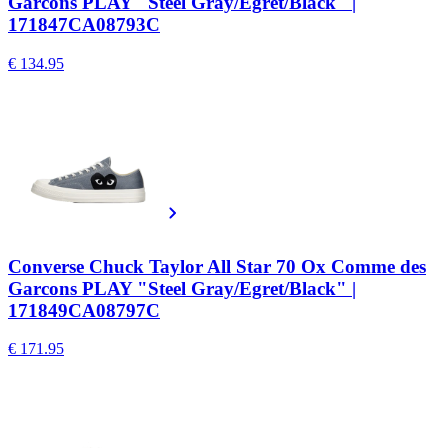
Garcons PLAY "Steel Gray/Egret/Black" |
171847CA08793C
€ 134.95
Converse Chuck Taylor All Star 70 Ox Comme des
Garcons PLAY "Steel Gray/Egret/Black" |
171849CA08797C
€ 171.95