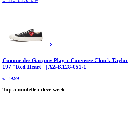
€ 121.5
€ 270
-55%
Comme des Garçons Play x Converse Chuck Taylor
197 "Red Heart" | AZ-K128-051-1
€ 149.99
Top 5 modellen
deze week