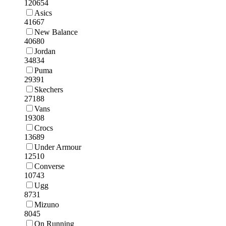
120654
Asics
41667
New Balance
40680
Jordan
34834
Puma
29391
Skechers
27188
Vans
19308
Crocs
13689
Under Armour
12510
Converse
10743
Ugg
8731
Mizuno
8045
On Running