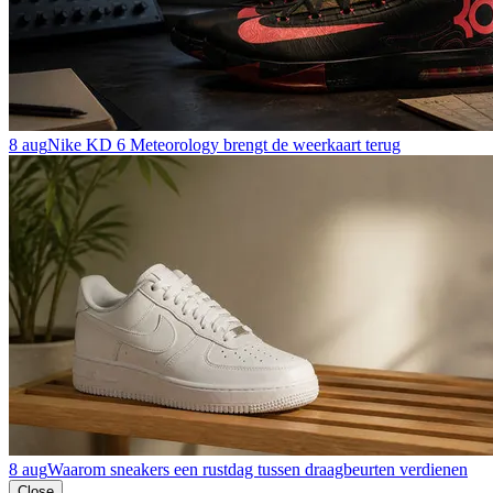
8 aug
Nike KD 6 Meteorology brengt de weerkaart terug
8 aug
Waarom sneakers een rustdag tussen draagbeurten verdienen
Close