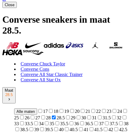
Close
Converse sneakers in maat
28.5
.
Converse Chuck Taylor
Converse Cons
Converse All Star Classic Trainer
Converse All Star Ox
Maat
28.5
17
18
19
20
21
22
23
24
Alle maten
25
26
27
28
28.5
29
30
31
31.5
32
33
33.5
34
35
35.5
36
36.5
37
37.5
38
38.5
39
39.5
40
40.5
41
41.5
42
42.5