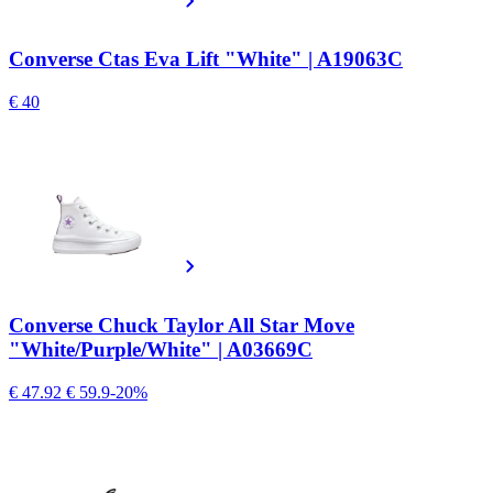
Converse Ctas Eva Lift "White" | A19063C
€ 40
Converse Chuck Taylor All Star Move
"White/Purple/White" | A03669C
€ 47.92
€ 59.9
-20%