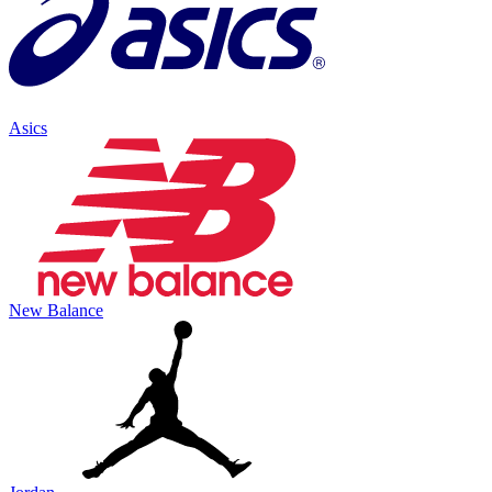
Asics
New Balance