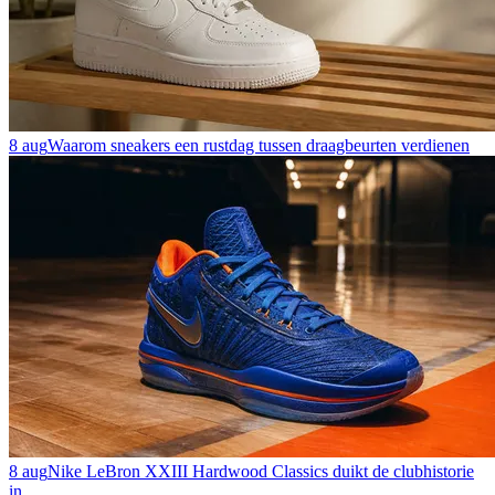
8 aug
Waarom sneakers een rustdag tussen draagbeurten verdienen
8 aug
Nike LeBron XXIII Hardwood Classics duikt de clubhistorie
in