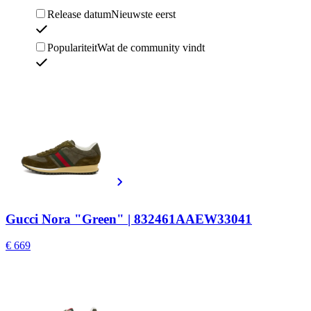
Release datum
Nieuwste eerst
Populariteit
Wat de community vindt
Gucci Nora "Green" | 832461AAEW33041
€ 669