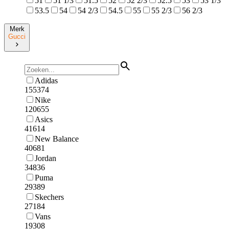
51
51 1/3
51.5
52
52 2/3
52.5
53
53 1/3
53.5
54
54 2/3
54.5
55
55 2/3
56 2/3
Merk
Gucci
Adidas
155374
Nike
120655
Asics
41614
New Balance
40681
Jordan
34836
Puma
29389
Skechers
27184
Vans
19308