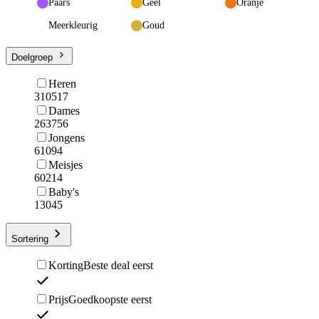
Paars
Geel
Oranje
Meerkleurig
Goud
Doelgroep
Heren
310517
Dames
263756
Jongens
61094
Meisjes
60214
Baby's
13045
Sortering
Korting
Beste deal eerst
Prijs
Goedkoopste eerst