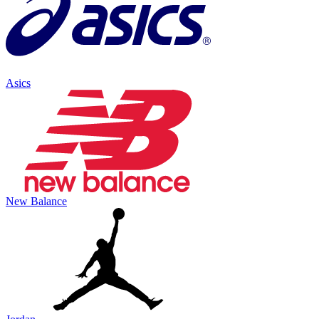
Asics
New Balance