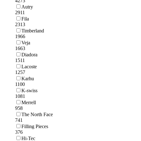
4273
Autry
2911
Fila
2313
Timberland
1966
Veja
1663
Diadora
1511
Lacoste
1257
Karhu
1100
K-swiss
1081
Merrell
958
The North Face
741
Filling Pieces
376
Hi-Tec