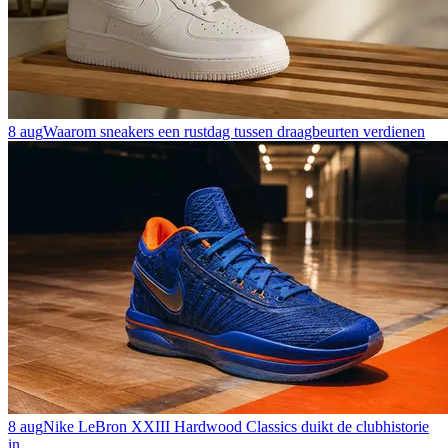
8 aug
Waarom sneakers een rustdag tussen draagbeurten verdienen
8 aug
Nike LeBron XXIII Hardwood Classics duikt de clubhistorie
in