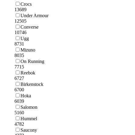
Crocs
13689
Under Armour
12505
Converse
10746
Ugg
8731
Mizuno
8035
On Running
7715
Reebok
6727
Birkenstock
6700
Hoka
6039
Salomon
5160
Hummel
4782
Saucony