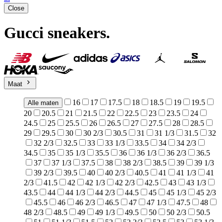
Close
Gucci sneakers
.
Maat
16
17
17.5
18
18.5
19
19.5
Alle maten
20
20.5
21
21.5
22
22.5
23
23.5
24
24.5
25
25.5
26
26.5
27
27.5
28
28.5
29
29.5
30
30 2/3
30.5
31
31 1/3
31.5
32
32 2/3
32.5
33
33 1/3
33.5
34
34 2/3
34.5
35
35 1/3
35.5
36
36 1/3
36 2/3
36.5
37
37 1/3
37.5
38
38 2/3
38.5
39
39 1/3
39 2/3
39.5
40
40 2/3
40.5
41
41 1/3
41
2/3
41.5
42
42 1/3
42 2/3
42.5
43
43 1/3
43.5
44
44 1/3
44 2/3
44.5
45
45 1/3
45 2/3
45.5
46
46 2/3
46.5
47
47 1/3
47.5
48
48 2/3
48.5
49
49 1/3
49.5
50
50 2/3
50.5