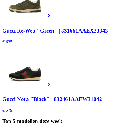
Gucci Re-Web "Green" | 831661AAEX33343
€ 635
Gucci Nora "Black" | 832461AAEW31042
€ 579
Top 5 modellen
deze week