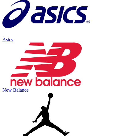
Asics
New Balance