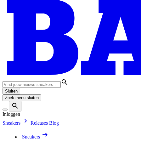
Sluiten
Zoek-menu sluiten
Inloggen
Sneakers
Releases
Blog
Sneakers