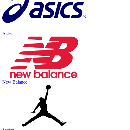
Asics
New Balance