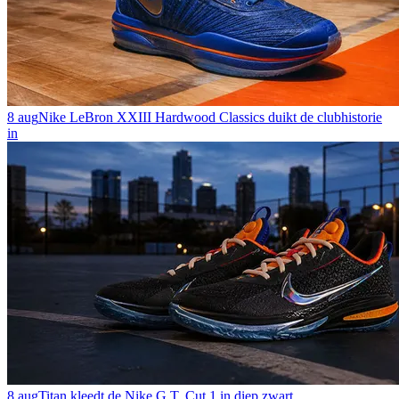
8 aug
Nike LeBron XXIII Hardwood Classics duikt de clubhistorie
in
8 aug
Titan kleedt de Nike G.T. Cut 1 in diep zwart