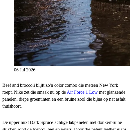
06 Jul 2026
Beef and broccoli blijft zo'n color combo die meteen New York
roept. Nike zet die smaak nu op de
Air Force 1 Low
met glanzende
panelen, diepe groentinten en een bruine zool die bijna op nat asfalt
thuishoort.
De upper mixt Dark Spruce-achtige lakpanelen met donkerbruine
stukken rond de toebox, hiel en veters. Door die patent leather glans