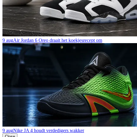
9 aug
Air Jordan 6 Oreo draait het koekjesrecept om
9 aug
Nike JA 4 houdt verdedigers wakker
Close