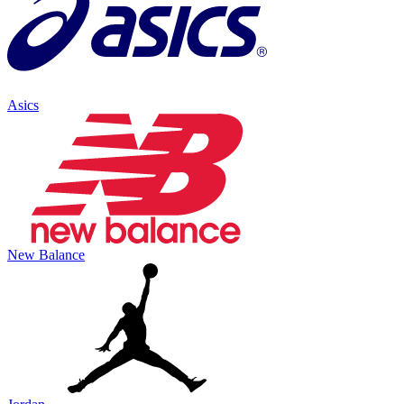
Asics
New Balance