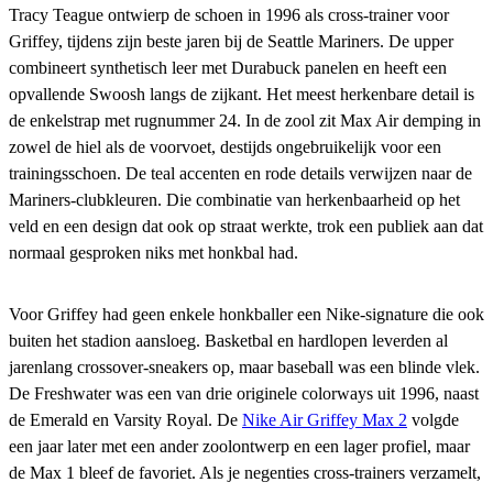
Tracy Teague ontwierp de schoen in 1996 als cross-trainer voor
Griffey, tijdens zijn beste jaren bij de Seattle Mariners. De upper
combineert synthetisch leer met Durabuck panelen en heeft een
opvallende Swoosh langs de zijkant. Het meest herkenbare detail is
de enkelstrap met rugnummer 24. In de zool zit Max Air demping in
zowel de hiel als de voorvoet, destijds ongebruikelijk voor een
trainingsschoen. De teal accenten en rode details verwijzen naar de
Mariners-clubkleuren. Die combinatie van herkenbaarheid op het
veld en een design dat ook op straat werkte, trok een publiek aan dat
normaal gesproken niks met honkbal had.
Voor Griffey had geen enkele honkballer een Nike-signature die ook
buiten het stadion aansloeg. Basketbal en hardlopen leverden al
jarenlang crossover-sneakers op, maar baseball was een blinde vlek.
De Freshwater was een van drie originele colorways uit 1996, naast
de Emerald en Varsity Royal. De
Nike Air Griffey Max 2
volgde
een jaar later met een ander zoolontwerp en een lager profiel, maar
de Max 1 bleef de favoriet. Als je negenties cross-trainers verzamelt,