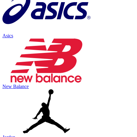
Asics
New Balance