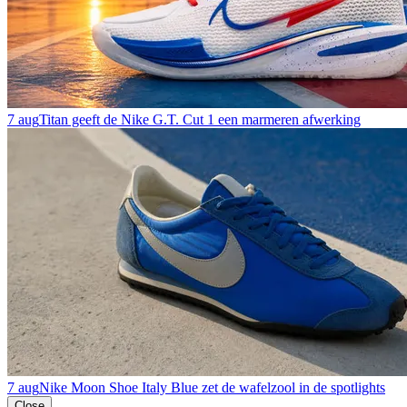
7 aug
Titan geeft de Nike G.T. Cut 1 een marmeren afwerking
7 aug
Nike Moon Shoe Italy Blue zet de wafelzool in de spotlights
Close