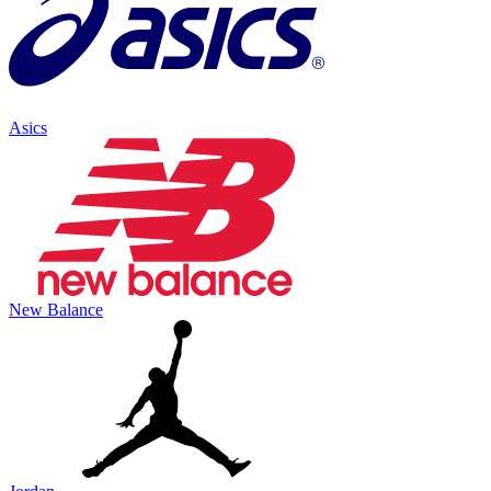
Asics
New Balance