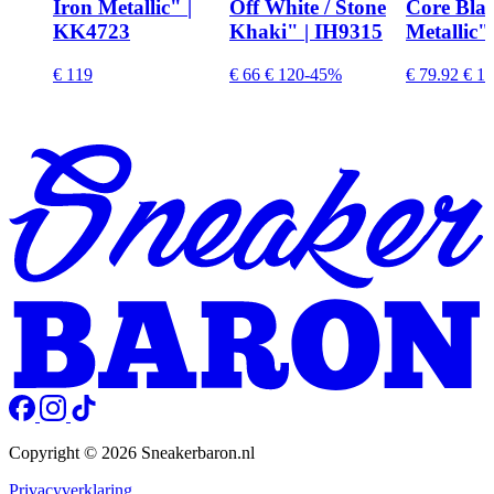
Iron Metallic" |
Off White / Stone
Core Blac
KK4723
Khaki" | IH9315
Metallic"
€ 119
€ 66
€ 120
-45%
€ 79.92
€ 11
Copyright © 2026 Sneakerbaron.nl
Privacyverklaring