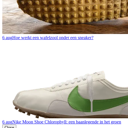
6 aug
Hoe werkt een wafelzool onder een sneaker?
6 aug
Nike Moon Shoe Chlorophyll: een baanlegende in het groen
Close