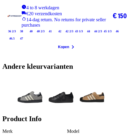
4 to 8 werkdagen
€20 verzendkosten
€ 150
14-dag return. No returns for private seller
purchases
36 2/3
38
40
40 2/3
41
42
42 2/3
43 1/3
44
44 2/3
45 1/3
46
46.5
47
Kopen
Andere kleurvarianten
Product Info
Merk
Model