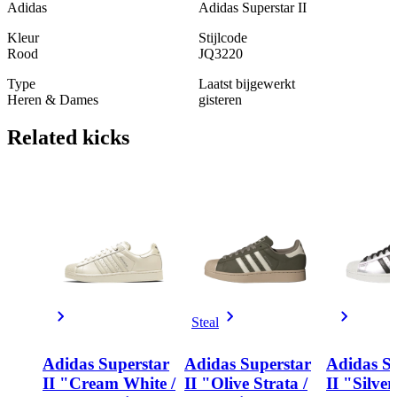
Adidas
Adidas Superstar II
Kleur
Stijlcode
Rood
JQ3220
Type
Laatst bijgewerkt
Heren & Dames
gisteren
Related
kicks
Steal
Adidas Superstar
Adidas Superstar
Adidas S
II "Cream White /
II "Olive Strata /
II "Silver