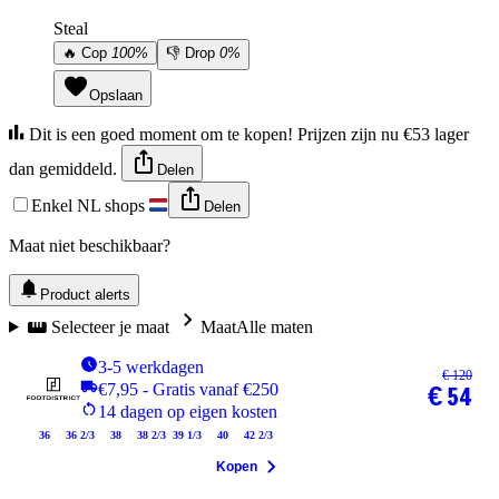
Steal
🔥
Cop
100%
👎
Drop
0%
Opslaan
Dit is een goed moment om te kopen! Prijzen zijn nu €53 lager
dan gemiddeld.
Delen
Enkel NL shops
Delen
Maat niet beschikbaar?
Product alerts
Selecteer je maat
Maat
Alle maten
3-5 werkdagen
€ 120
€7,95 - Gratis vanaf €250
€ 54
14 dagen op eigen kosten
36
36 2/3
38
38 2/3
39 1/3
40
42 2/3
Kopen