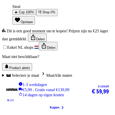
Steal
🔥
Cop
100%
👎
Drop
0%
Opslaan
Dit is een goed moment om te kopen! Prijzen zijn nu €25 lager
dan gemiddeld.
Delen
Enkel NL shops
Delen
Maat niet beschikbaar?
Product alerts
Selecteer je maat
Maat
Alle maten
1-3 werkdagen
€ 119,99
€5,99 - Gratis vanaf €139,99
€ 59,99
14 dagen op eigen kosten
36 2/3
Kopen