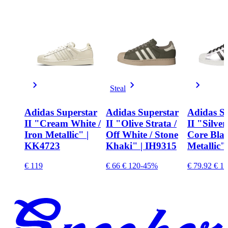
Steal
Adidas Superstar
Adidas Superstar
Adidas S
II "Cream White /
II "Olive Strata /
II "Silver
Iron Metallic" |
Off White / Stone
Core Blac
KK4723
Khaki" | IH9315
Metallic"
€ 119
€ 66
€ 120
-45%
€ 79.92
€ 11