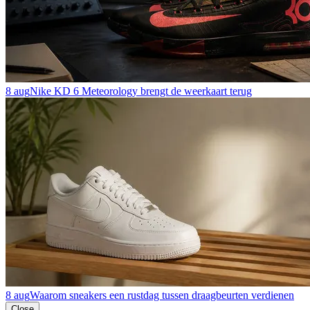
8 aug
Nike KD 6 Meteorology brengt de weerkaart terug
8 aug
Waarom sneakers een rustdag tussen draagbeurten verdienen
Close