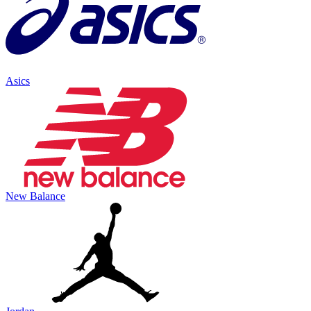
Asics
New Balance