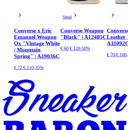
Steal
Converse x Eric
Converse Weapon
Converse
Emanuel Weapon
"Black" | A12485C
Leather "
Ox "Vintage White
A11092C
€ 60
€ 120
-50%
/ Mountain
€ 70
€ 100
-
Spring" | A19036C
€ 72
€ 110
-35%