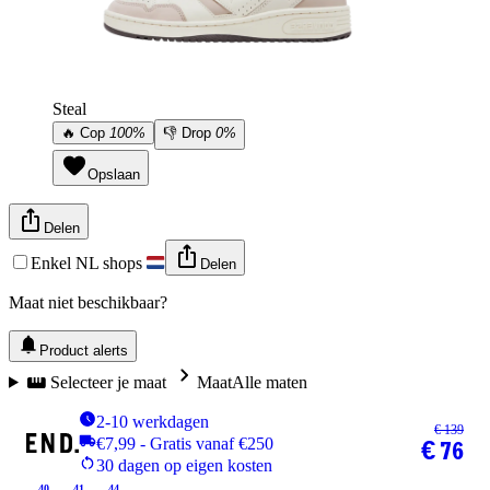
Steal
🔥
Cop
100%
👎
Drop
0%
Opslaan
Delen
Enkel NL shops
Delen
Maat niet beschikbaar?
Product alerts
Selecteer je maat
Maat
Alle maten
2-10 werkdagen
€ 139
€7,99 - Gratis vanaf €250
€ 76
30 dagen op eigen kosten
40
41
44