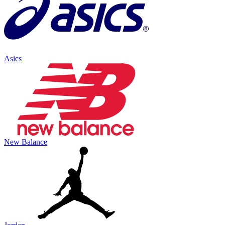
Asics
New Balance