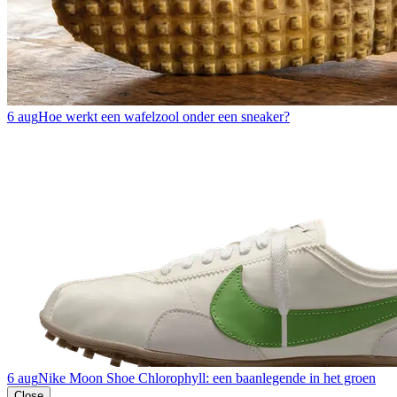
6 aug
Hoe werkt een wafelzool onder een sneaker?
6 aug
Nike Moon Shoe Chlorophyll: een baanlegende in het groen
Close