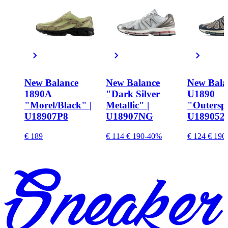
New Balance
New Balance
New Bala
1890A
"Dark Silver
U1890
"Morel/Black" |
Metallic" |
"Outerspa
U18907P8
U18907NG
U189052
€ 189
€ 114
€ 190
-40%
€ 124
€ 190