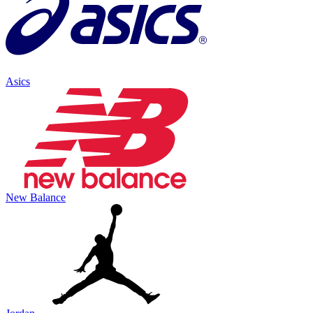
Asics
New Balance