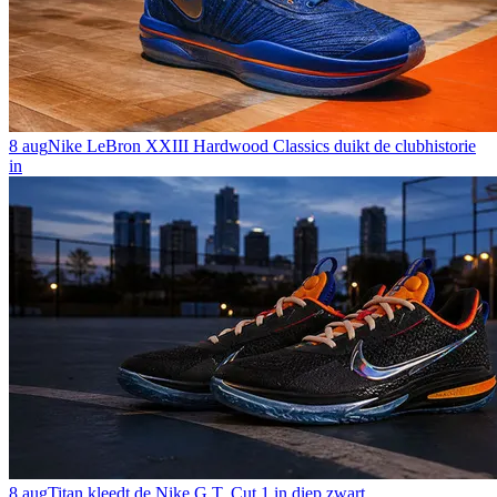
8 aug
Nike LeBron XXIII Hardwood Classics duikt de clubhistorie
in
8 aug
Titan kleedt de Nike G.T. Cut 1 in diep zwart