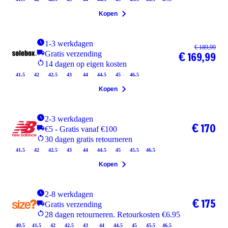
Kopen
1-3 werkdagen
€ 189,99
Gratis verzending
€ 169,99
14 dagen op eigen kosten
41.5
42
42.5
43
44
44.5
45
46.5
Kopen
2-3 werkdagen
€ 170
€5 - Gratis vanaf €100
30 dagen gratis retourneren
41.5
42
42.5
43
44
44.5
45
45.5
46.5
Kopen
2-8 werkdagen
€ 175
Gratis verzending
28 dagen retourneren. Retourkosten €6.95
40.5
41.5
42
42.5
43
44
44.5
45
45.5
46.5