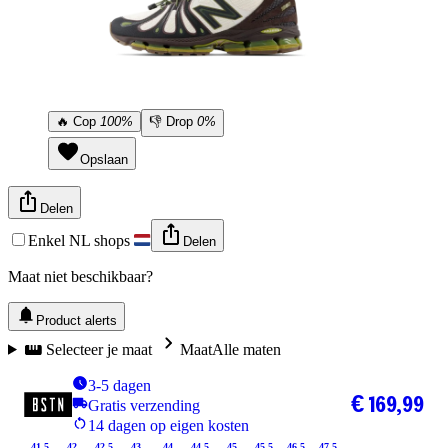
🔥
Cop
100%
👎
Drop
0%
Opslaan
Delen
Enkel NL shops
Delen
Maat niet beschikbaar?
Product alerts
Selecteer je maat
Maat
Alle maten
3-5 dagen
€ 169,99
Gratis verzending
14 dagen op eigen kosten
41.5
42
42.5
43
44
44.5
45
45.5
46.5
47.5