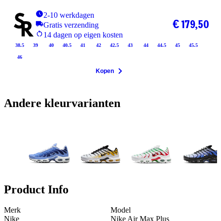
2-10 werkdagen
€ 179,50
Gratis verzending
14 dagen op eigen kosten
38.5
39
40
40.5
41
42
42.5
43
44
44.5
45
45.5
46
Kopen
Andere kleurvarianten
Product Info
Merk
Model
Nike
Nike Air Max Plus