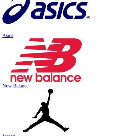
Asics
New Balance