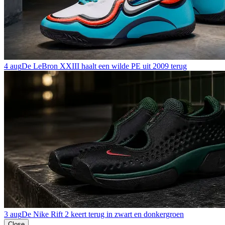
4 aug
De LeBron XXIII haalt een wilde PE uit 2009 terug
3 aug
De Nike Rift 2 keert terug in zwart en donkergroen
Close