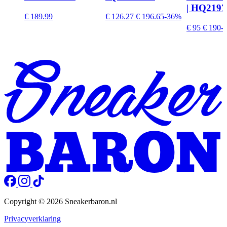
| HQ2197
€ 189.99
€ 126.27
€ 196.65
-36%
€ 95
€ 190
-
Copyright © 2026 Sneakerbaron.nl
Privacyverklaring