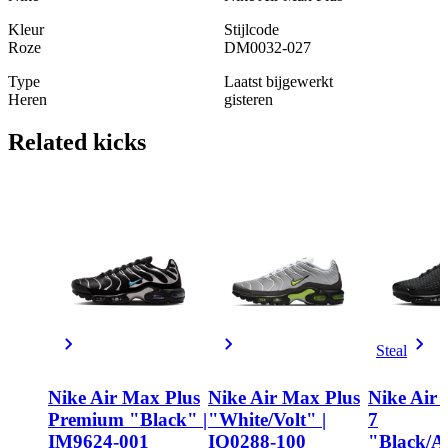
Kleur
Stijlcode
Roze
DM0032-027
Type
Laatst bijgewerkt
Heren
gisteren
Related
kicks
Steal
Nike Air Max Plus
Nike Air Max Plus
Nike Air
Premium "Black" |
"White/Volt" |
7
IM9624-001
IQ0288-100
"Black/A