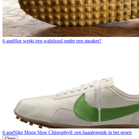
6 aug
Hoe werkt een wafelzool onder een sneaker?
6 aug
Nike Moon Shoe Chlorophyll: een baanlegende in het groen
Close