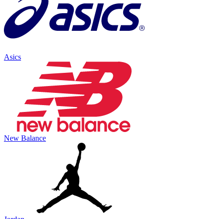
Asics
New Balance