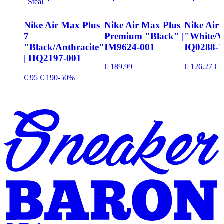
Steal
Nike Air Max Plus
Nike Air Max Plus
Nike Air
7
Premium "Black" |
"White/Vo
"Black/Anthracite"
IM9624-001
IQ0288-1
| HQ2197-001
€ 189.99
€ 126.27
€ 1
€ 95
€ 190
-50%