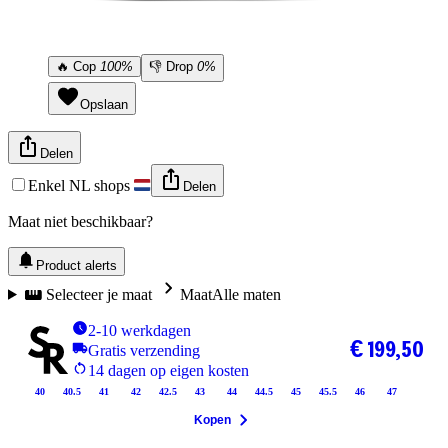
🔥
Cop
100%
👎
Drop
0%
Opslaan
Delen
Enkel NL shops
Delen
Maat niet beschikbaar?
Product alerts
Selecteer je maat
Maat
Alle maten
2-10 werkdagen
€ 199,50
Gratis verzending
14 dagen op eigen kosten
40
40.5
41
42
42.5
43
44
44.5
45
45.5
46
47
Kopen