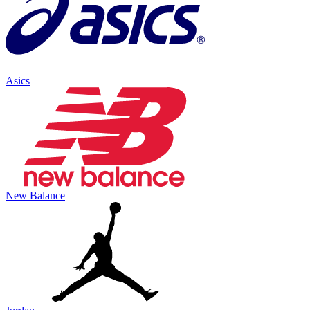
Asics
New Balance