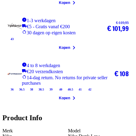
Kopen
1-3 werkdagen
€ 119,95
€5 - Gratis vanaf €200
€ 101,99
30 dagen op eigen kosten
43
Kopen
4 to 8 werkdagen
€20 verzendkosten
€ 108
14-dag return. No returns for private seller
purchases
36
36.5
38
38.5
39
40
40.5
41
42
Kopen
Product Info
Merk
Model