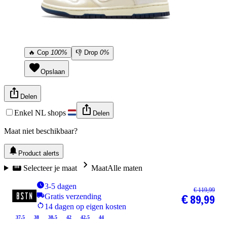
🔥
Cop
100%
👎
Drop
0%
Opslaan
Delen
Enkel NL shops
Delen
Maat niet beschikbaar?
Product alerts
Selecteer je maat
Maat
Alle maten
3-5 dagen
€ 119,99
Gratis verzending
€ 89,99
14 dagen op eigen kosten
37.5
38
38.5
42
42.5
44