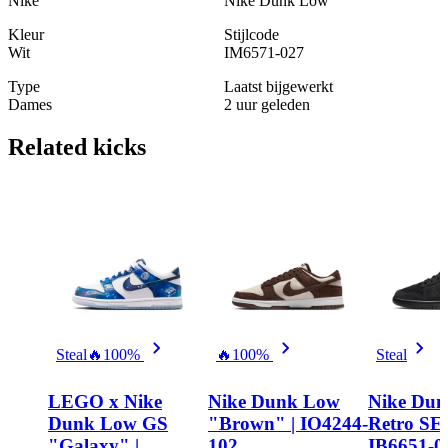
Nike
Nike Dunk Low
Kleur
Stijlcode
Wit
IM6571-027
Type
Laatst bijgewerkt
Dames
2 uur geleden
Related
kicks
Steal
🔥
100%
🔥
100%
Steal
LEGO x Nike
Nike Dunk Low
Nike Du
Dunk Low GS
"Brown" | IO4244-
Retro SE 
"Galaxy" |
102
IB6651-0