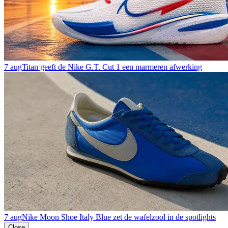
7 aug
Titan geeft de Nike G.T. Cut 1 een marmeren afwerking
7 aug
Nike Moon Shoe Italy Blue zet de wafelzool in de spotlights
Close