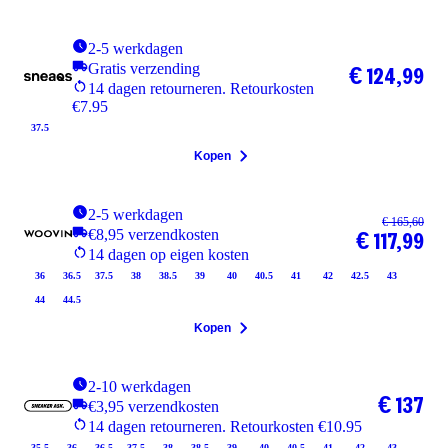
2-5 werkdagen
Gratis verzending
€ 124,99
14 dagen retourneren. Retourkosten
€7.95
37.5
Kopen
2-5 werkdagen
€ 165,60
€8,95 verzendkosten
€ 117,99
14 dagen op eigen kosten
36
36.5
37.5
38
38.5
39
40
40.5
41
42
42.5
43
44
44.5
Kopen
2-10 werkdagen
€ 137
€3,95 verzendkosten
14 dagen retourneren. Retourkosten €10.95
35.5
36
36.5
37.5
38
38.5
39
40
40.5
41
42
43