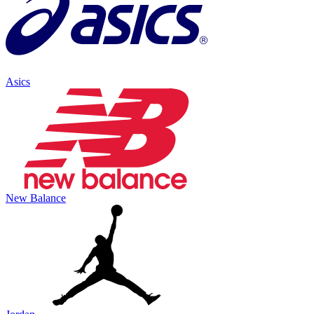
Asics
New Balance