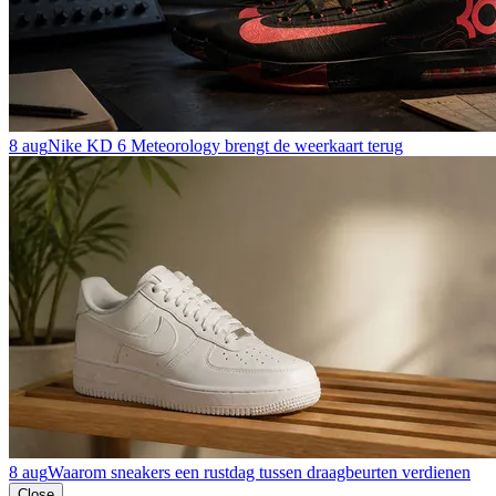
8 aug
Nike KD 6 Meteorology brengt de weerkaart terug
8 aug
Waarom sneakers een rustdag tussen draagbeurten verdienen
Close