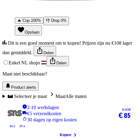
🔥
Cop
100%
👎
Drop
0%
Opslaan
Dit is een goed moment om te kopen! Prijzen zijn nu €108 lager
dan gemiddeld.
Delen
Enkel NL shops
Delen
Maat niet beschikbaar?
Product alerts
Selecteer je maat
Maat
Alle maten
2-10 werkdagen
€ 170
€5 verzendkosten
€ 85
30 dagen op eigen kosten
35.5
37.5
Kopen