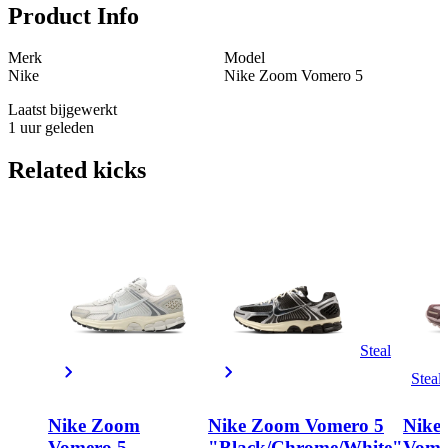
Product Info
Merk
Model
Nike
Nike Zoom Vomero 5
Laatst bijgewerkt
1 uur geleden
Related
kicks
Steal
Steal
Nike Zoom
Nike Zoom Vomero 5
Nike
Vomero 5
"Black/Chrome/White"
Vome