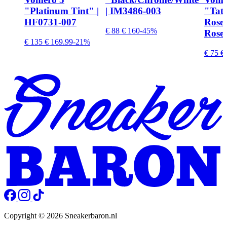
"Platinum Tint" |
| IM3486-003
"Tatt
HF0731-007
Rose-
€ 88
€ 160
-45%
Rose"
€ 135
€ 169.99
-21%
€ 75
€ 
Copyright © 2026 Sneakerbaron.nl