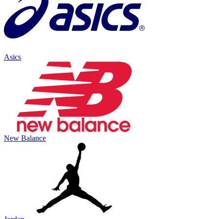
Asics
New Balance