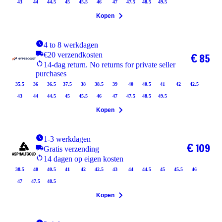
43
44
44.5
45
45.5
46
47
47.5
48.5
49.5
Kopen
4 to 8 werkdagen
€20 verzendkosten
€ 85
14-dag return. No returns for private seller
purchases
35.5
36
36.5
37.5
38
38.5
39
40
40.5
41
42
42.5
43
44
44.5
45
45.5
46
47
47.5
48.5
49.5
Kopen
1-3 werkdagen
€ 109
Gratis verzending
14 dagen op eigen kosten
38.5
40
40.5
41
42
42.5
43
44
44.5
45
45.5
46
47
47.5
48.5
Kopen