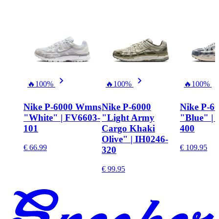
🔥
100%
🔥
100%
🔥
100%
Nike P-6000 Wmns
Nike P-6000
Nike P-6
"White" | FV6603-
"Light Army
"Blue" | 
101
Cargo Khaki
400
Olive" | IH0246-
€ 66.99
€ 109.95
320
€ 99.95