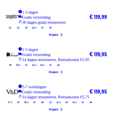
1-3 dagen
€ 119,99
Gratis verzending
30 dagen gratis retourneren
41
42
43
44.5
45
46
Kopen
1-5 dagen
€ 119,95
Gratis verzending
14 dagen retourneren. Retourkosten €5.95
38
38.5
42
42.5
44.5
45
46
Kopen
5-7 werkdagen
€ 119,95
Gratis verzending
14 dagen retourneren. Retourkosten €5,75
37.5
38
38.5
39
40
42
42.5
44
44.5
45
46
Kopen