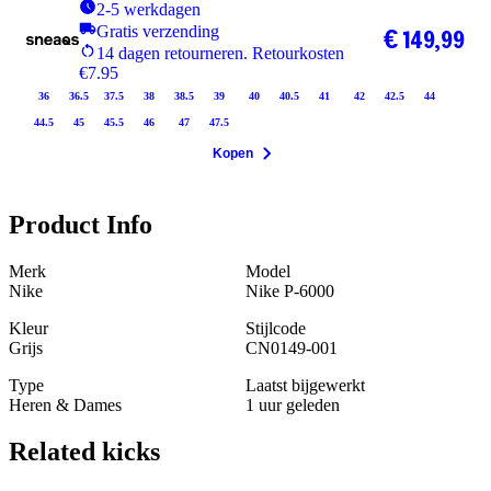
2-5 werkdagen
Gratis verzending
€ 149,99
14 dagen retourneren. Retourkosten
€7.95
36
36.5
37.5
38
38.5
39
40
40.5
41
42
42.5
44
44.5
45
45.5
46
47
47.5
Kopen
Product Info
Merk
Model
Nike
Nike P-6000
Kleur
Stijlcode
Grijs
CN0149-001
Type
Laatst bijgewerkt
Heren & Dames
1 uur geleden
Related
kicks