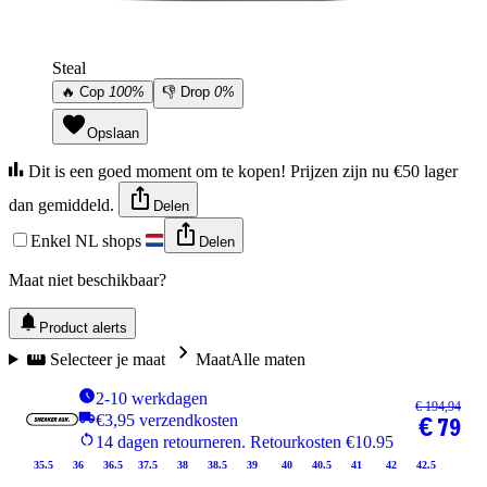
Steal
🔥
Cop
100%
👎
Drop
0%
Opslaan
Dit is een goed moment om te kopen! Prijzen zijn nu €50 lager
dan gemiddeld.
Delen
Enkel NL shops
Delen
Maat niet beschikbaar?
Product alerts
Selecteer je maat
Maat
Alle maten
2-10 werkdagen
€ 194,94
€3,95 verzendkosten
€ 79
14 dagen retourneren. Retourkosten €10.95
35.5
36
36.5
37.5
38
38.5
39
40
40.5
41
42
42.5