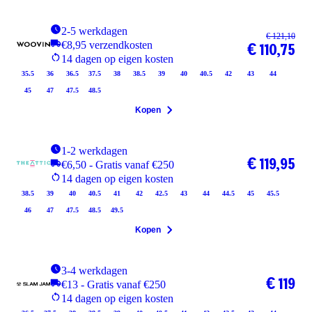
2-5 werkdagen
€ 121,10
€8,95 verzendkosten
€ 110,75
14 dagen op eigen kosten
35.5
36
36.5
37.5
38
38.5
39
40
40.5
42
43
44
45
47
47.5
48.5
Kopen
1-2 werkdagen
€ 119,95
€6,50 - Gratis vanaf €250
14 dagen op eigen kosten
38.5
39
40
40.5
41
42
42.5
43
44
44.5
45
45.5
46
47
47.5
48.5
49.5
Kopen
3-4 werkdagen
€ 119
€13 - Gratis vanaf €250
14 dagen op eigen kosten