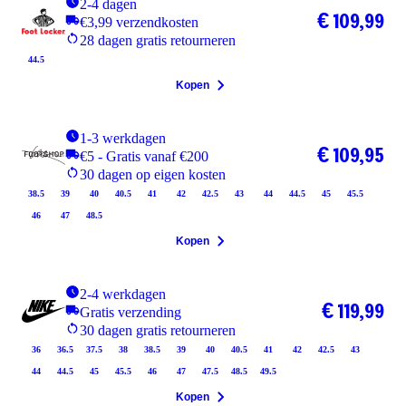
2-4 dagen
€ 109,99
€3,99 verzendkosten
28 dagen gratis retourneren
44.5
Kopen
1-3 werkdagen
€ 109,95
€5 - Gratis vanaf €200
30 dagen op eigen kosten
38.5
39
40
40.5
41
42
42.5
43
44
44.5
45
45.5
46
47
48.5
Kopen
2-4 werkdagen
€ 119,99
Gratis verzending
30 dagen gratis retourneren
36
36.5
37.5
38
38.5
39
40
40.5
41
42
42.5
43
44
44.5
45
45.5
46
47
47.5
48.5
49.5
Kopen