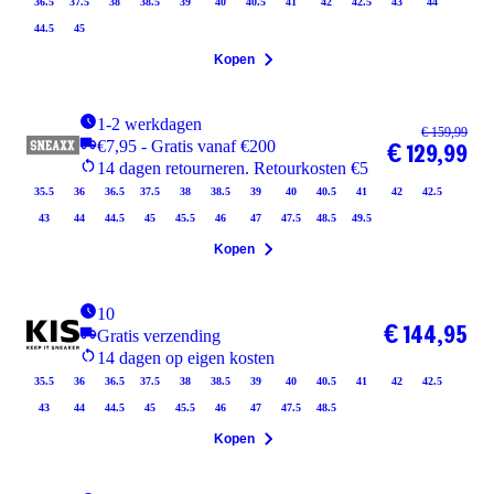
36.5
37.5
38
38.5
39
40
40.5
41
42
42.5
43
44
44.5
45
Kopen
1-2 werkdagen
€ 159,99
€7,95 - Gratis vanaf €200
€ 129,99
14 dagen retourneren. Retourkosten €5
35.5
36
36.5
37.5
38
38.5
39
40
40.5
41
42
42.5
43
44
44.5
45
45.5
46
47
47.5
48.5
49.5
Kopen
10
€ 144,95
Gratis verzending
14 dagen op eigen kosten
35.5
36
36.5
37.5
38
38.5
39
40
40.5
41
42
42.5
43
44
44.5
45
45.5
46
47
47.5
48.5
Kopen