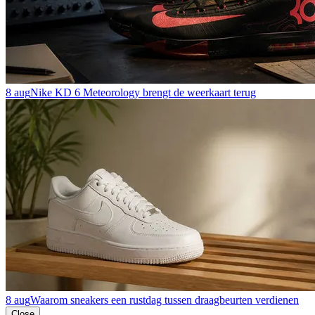
8 aug
Nike KD 6 Meteorology brengt de weerkaart terug
8 aug
Waarom sneakers een rustdag tussen draagbeurten verdienen
Close