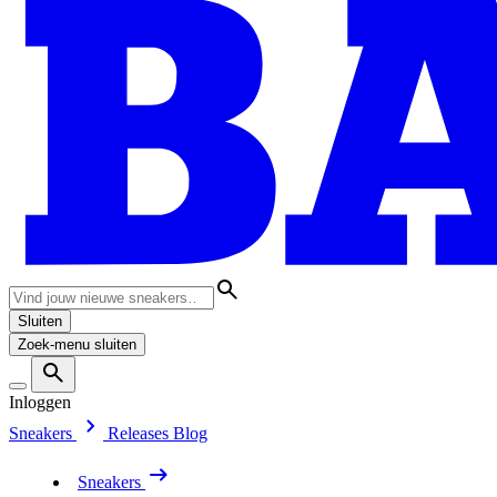
Sluiten
Zoek-menu sluiten
Inloggen
Sneakers
Releases
Blog
Sneakers