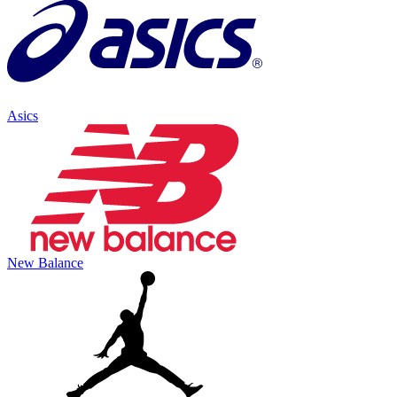
Asics
New Balance