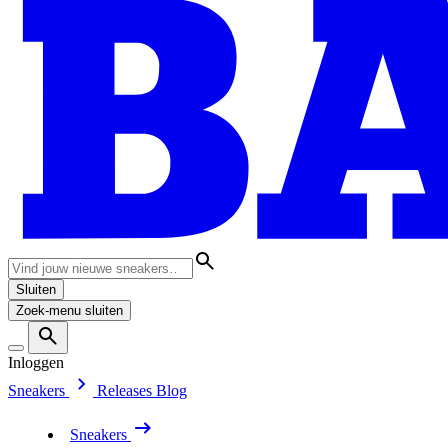
Sluiten
Zoek-menu sluiten
Inloggen
Sneakers
Releases
Blog
Sneakers