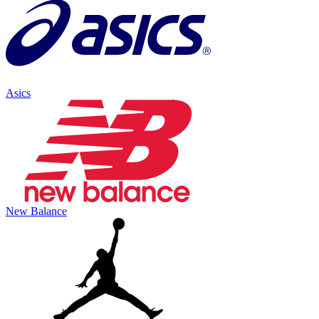
Asics
New Balance