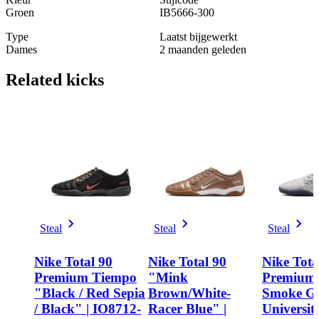
Groen
IB5666-300
Type
Laatst bijgewerkt
Dames
2 maanden geleden
Related
kicks
Steal
Steal
Steal
Nike Total 90
Nike Total 90
Nike Tota
Premium Tiempo
"Mink
Premium
"Black / Red Sepia
Brown/White-
Smoke Gr
/ Black" | IO8712-
Racer Blue" |
Universit