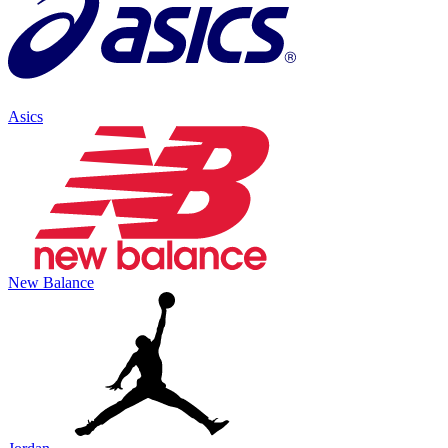
Asics
New Balance