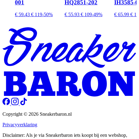
001
HQ2851-202
IH3585-0
€ 59.43
€ 119
-50%
€ 55.93
€ 109
-49%
€ 65.99
€ 11
Copyright © 2026 Sneakerbaron.nl
Privacyverklaring
Disclaimer: Als je via Sneakerbaron iets koopt bij een webshop,