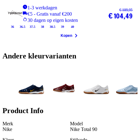
1-3 werkdagen
€ 109,95
€5 - Gratis vanaf €200
€ 104,49
30 dagen op eigen kosten
36
36.5
37.5
38
38.5
39
40
Kopen
Andere kleurvarianten
Product Info
Merk
Model
Nike
Nike Total 90
Kleur
Stijlcode