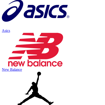
Asics
New Balance