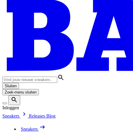
Sluiten
Zoek-menu sluiten
Inloggen
Sneakers
Releases
Blog
Sneakers