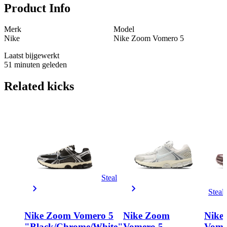
Product Info
Merk
Model
Nike
Nike Zoom Vomero 5
Laatst bijgewerkt
51 minuten geleden
Related
kicks
Steal
Steal
Nike Zoom Vomero 5
Nike Zoom
Nike
"Black/Chrome/White"
Vomero 5
Vome