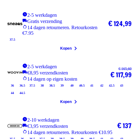
2-5 werkdagen
Gratis verzending
€ 124,99
14 dagen retourneren. Retourkosten
€7.95
37.5
Kopen
2-5 werkdagen
€ 165,60
€8,95 verzendkosten
€ 117,99
14 dagen op eigen kosten
36
36.5
37.5
38
38.5
39
40
40.5
41
42
42.5
43
44
44.5
Kopen
2-10 werkdagen
€ 137
€3,95 verzendkosten
14 dagen retourneren. Retourkosten €10.95
35.5
36
36.5
37.5
38
38.5
39
40
40.5
41
42
43