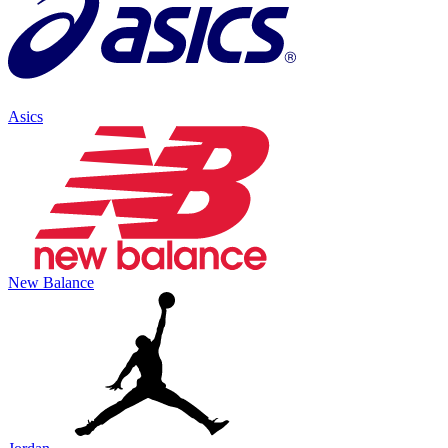
Asics
New Balance