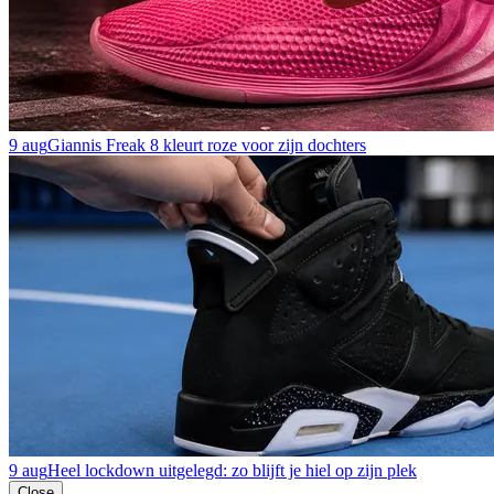
9 aug
Giannis Freak 8 kleurt roze voor zijn dochters
9 aug
Heel lockdown uitgelegd: zo blijft je hiel op zijn plek
Close