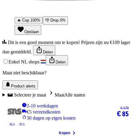
🔥
Cop
100%
👎
Drop
0%
Opslaan
Dit is een goed moment om te kopen! Prijzen zijn nu €109 lager
dan gemiddeld.
Delen
Enkel NL shops
Delen
Maat niet beschikbaar?
Product alerts
Selecteer je maat
Maat
Alle maten
2-10 werkdagen
€ 170
€5 verzendkosten
€ 85
30 dagen op eigen kosten
35.5
37.5
Kopen