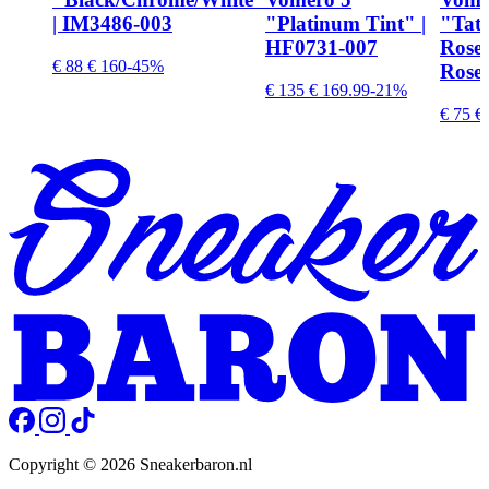
| IM3486-003
"Platinum Tint" |
"Tatt
HF0731-007
Rose-
€ 88
€ 160
-45%
Rose"
€ 135
€ 169.99
-21%
€ 75
€ 
Copyright © 2026 Sneakerbaron.nl