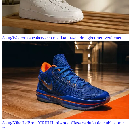
8 aug
Waarom sneakers een rustdag tussen draagbeurten verdienen
8 aug
Nike LeBron XXIII Hardwood Classics duikt de clubhistorie
in