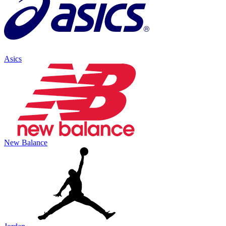
Asics
New Balance