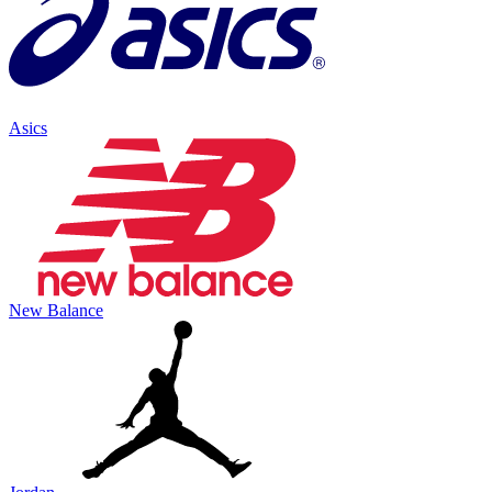
Asics
New Balance