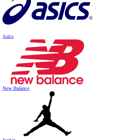
Asics
New Balance