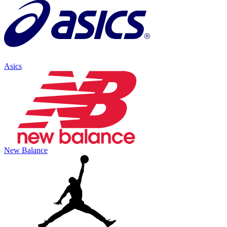
Asics
New Balance