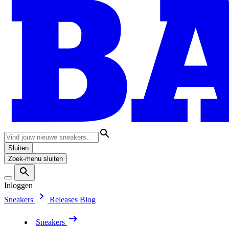
Sluiten
Zoek-menu sluiten
Inloggen
Sneakers
Releases
Blog
Sneakers