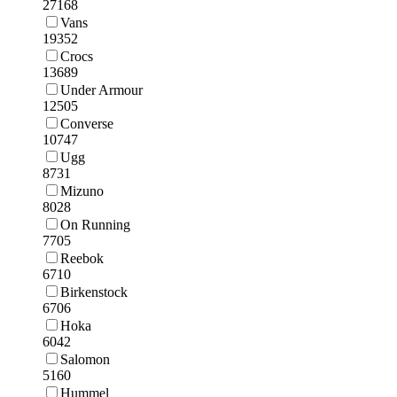
27168
Vans
19352
Crocs
13689
Under Armour
12505
Converse
10747
Ugg
8731
Mizuno
8028
On Running
7705
Reebok
6710
Birkenstock
6706
Hoka
6042
Salomon
5160
Hummel