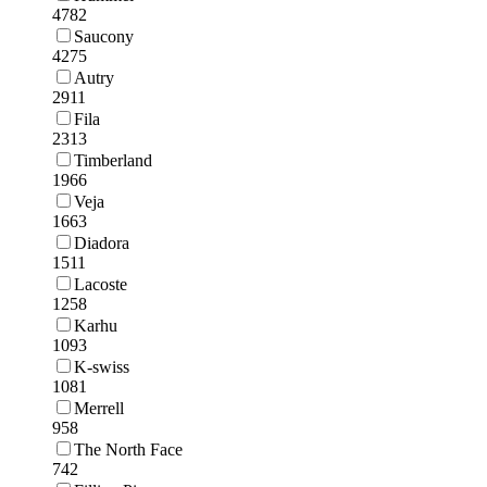
4782
Saucony
4275
Autry
2911
Fila
2313
Timberland
1966
Veja
1663
Diadora
1511
Lacoste
1258
Karhu
1093
K-swiss
1081
Merrell
958
The North Face
742