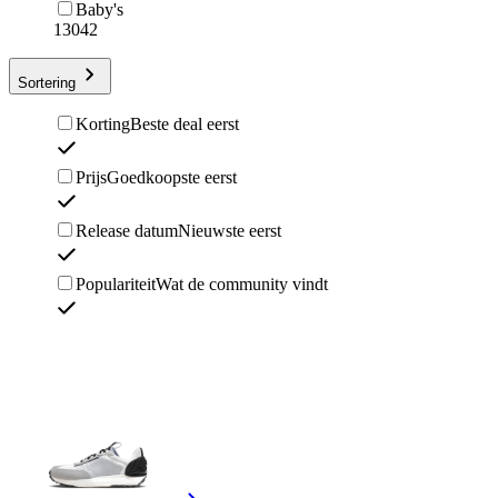
Baby's
13042
Sortering
Korting
Beste deal eerst
Prijs
Goedkoopste eerst
Release datum
Nieuwste eerst
Populariteit
Wat de community vindt