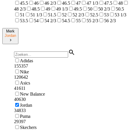
45.5
46
46 2/3
46.5
47
47 1/3
47.5
48
48 2/3
48.5
49
49 1/3
49.5
50
50 2/3
50.5
51
51 1/3
51.5
52
52 2/3
52.5
53
53 1/3
53.5
54
54 2/3
54.5
55
55 2/3
56 2/3
Merk
Jordan
Adidas
155357
Nike
120642
Asics
41611
New Balance
40630
Jordan
34833
Puma
29397
Skechers