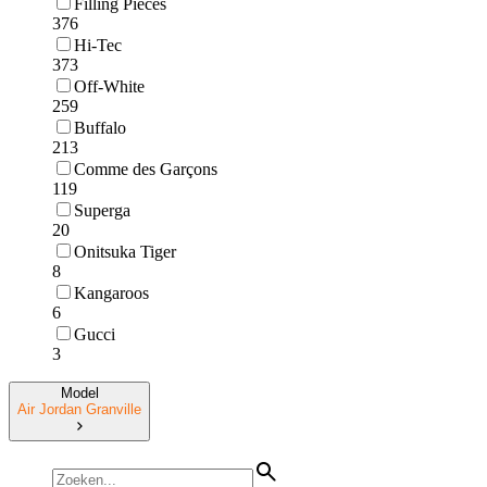
Filling Pieces
376
Hi-Tec
373
Off-White
259
Buffalo
213
Comme des Garçons
119
Superga
20
Onitsuka Tiger
8
Kangaroos
6
Gucci
3
Model
Air Jordan Granville