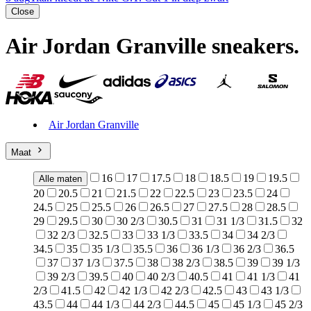
Close
Air Jordan Granville sneakers
.
Air Jordan Granville
Maat
16
17
17.5
18
18.5
19
19.5
Alle maten
20
20.5
21
21.5
22
22.5
23
23.5
24
24.5
25
25.5
26
26.5
27
27.5
28
28.5
29
29.5
30
30 2/3
30.5
31
31 1/3
31.5
32
32 2/3
32.5
33
33 1/3
33.5
34
34 2/3
34.5
35
35 1/3
35.5
36
36 1/3
36 2/3
36.5
37
37 1/3
37.5
38
38 2/3
38.5
39
39 1/3
39 2/3
39.5
40
40 2/3
40.5
41
41 1/3
41
2/3
41.5
42
42 1/3
42 2/3
42.5
43
43 1/3
43.5
44
44 1/3
44 2/3
44.5
45
45 1/3
45 2/3