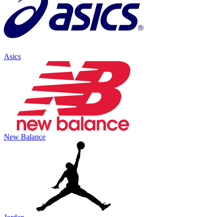
Asics
New Balance