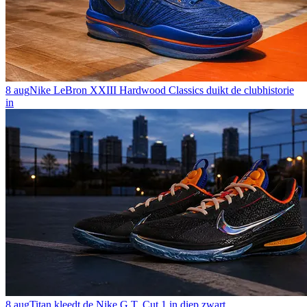
8 aug
Nike LeBron XXIII Hardwood Classics duikt de clubhistorie
in
8 aug
Titan kleedt de Nike G.T. Cut 1 in diep zwart