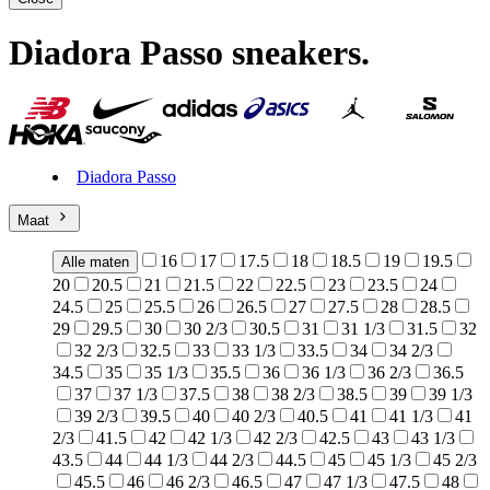
Diadora Passo sneakers
.
Diadora Passo
Maat
16
17
17.5
18
18.5
19
19.5
Alle maten
20
20.5
21
21.5
22
22.5
23
23.5
24
24.5
25
25.5
26
26.5
27
27.5
28
28.5
29
29.5
30
30 2/3
30.5
31
31 1/3
31.5
32
32 2/3
32.5
33
33 1/3
33.5
34
34 2/3
34.5
35
35 1/3
35.5
36
36 1/3
36 2/3
36.5
37
37 1/3
37.5
38
38 2/3
38.5
39
39 1/3
39 2/3
39.5
40
40 2/3
40.5
41
41 1/3
41
2/3
41.5
42
42 1/3
42 2/3
42.5
43
43 1/3
43.5
44
44 1/3
44 2/3
44.5
45
45 1/3
45 2/3
45.5
46
46 2/3
46.5
47
47 1/3
47.5
48