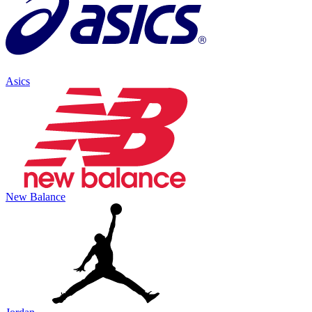
Asics
New Balance