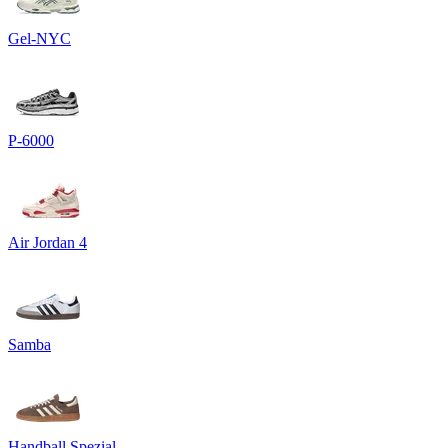
Gel-NYC
P-6000
Air Jordan 4
Samba
Handball Spezial