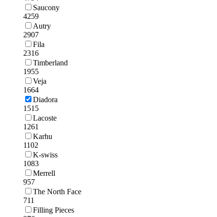
Saucony
4259
Autry
2907
Fila
2316
Timberland
1955
Veja
1664
Diadora
1515
Lacoste
1261
Karhu
1102
K-swiss
1083
Merrell
957
The North Face
711
Filling Pieces