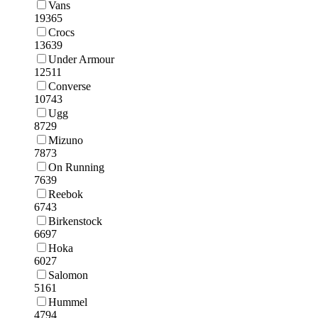
Vans
19365
Crocs
13639
Under Armour
12511
Converse
10743
Ugg
8729
Mizuno
7873
On Running
7639
Reebok
6743
Birkenstock
6697
Hoka
6027
Salomon
5161
Hummel
4794