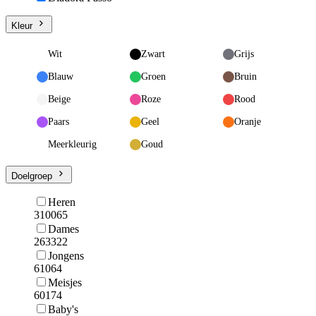
Kleur
Wit
Zwart
Grijs
Blauw
Groen
Bruin
Beige
Roze
Rood
Paars
Geel
Oranje
Meerkleurig
Goud
Doelgroep
Heren
310065
Dames
263322
Jongens
61064
Meisjes
60174
Baby's