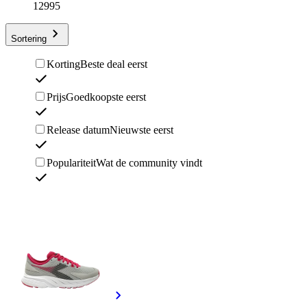
12995
Sortering
Korting
Beste deal eerst
Prijs
Goedkoopste eerst
Release datum
Nieuwste eerst
Populariteit
Wat de community vindt