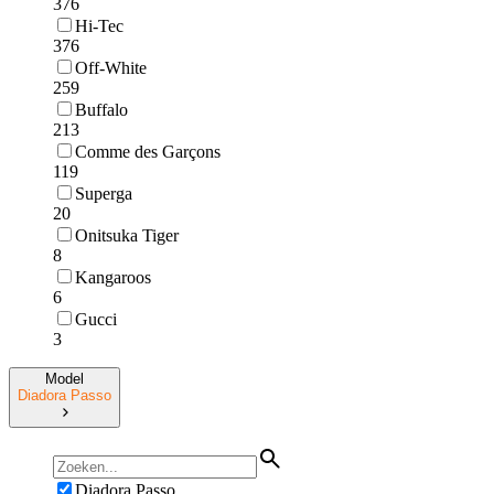
376
Hi-Tec
376
Off-White
259
Buffalo
213
Comme des Garçons
119
Superga
20
Onitsuka Tiger
8
Kangaroos
6
Gucci
3
Model
Diadora Passo
Diadora Passo