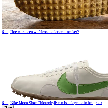
6 aug
Hoe werkt een wafelzool onder een sneaker?
6 aug
Nike Moon Shoe Chlorophyll: een baanlegende in het groen
Close