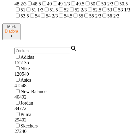
48 2/3
48.5
49
49 1/3
49.5
50
50 2/3
50.5
51
51 1/3
51.5
52
52 2/3
52.5
53
53 1/3
53.5
54
54 2/3
54.5
55
55 2/3
56 2/3
Merk
Diadora
Adidas
155135
Nike
120540
Asics
41548
New Balance
40492
Jordan
34772
Puma
29402
Skechers
27240