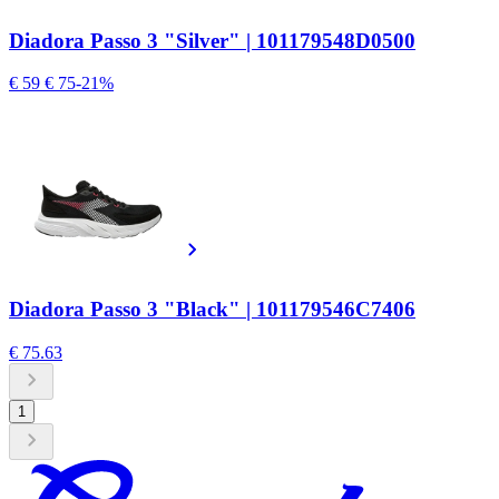
Diadora Passo 3 "Silver" | 101179548D0500
€ 59
€ 75
-21%
Diadora Passo 3 "Black" | 101179546C7406
€ 75.63
1