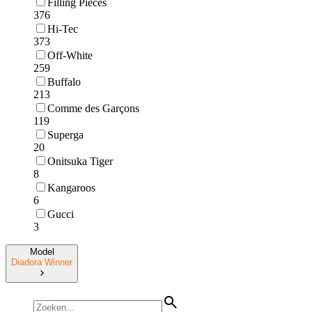
Filling Pieces
376
Hi-Tec
373
Off-White
259
Buffalo
213
Comme des Garçons
119
Superga
20
Onitsuka Tiger
8
Kangaroos
6
Gucci
3
Model
Diadora Winner