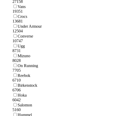
27158
Vans
19351
Crocs
13681
Under Armour
12504
Converse
10747
Ugg
8731
Mizuno
8028
On Running
7705
Reebok
6710
Birkenstock
6706
Hoka
6042
Salomon
5160
Hummel