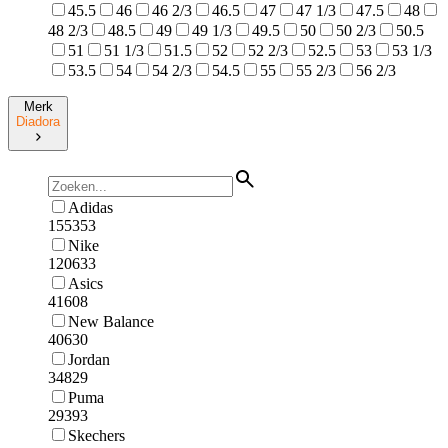
45.5
46
46 2/3
46.5
47
47 1/3
47.5
48
48 2/3
48.5
49
49 1/3
49.5
50
50 2/3
50.5
51
51 1/3
51.5
52
52 2/3
52.5
53
53 1/3
53.5
54
54 2/3
54.5
55
55 2/3
56 2/3
Merk
Diadora
Adidas
155353
Nike
120633
Asics
41608
New Balance
40630
Jordan
34829
Puma
29393
Skechers