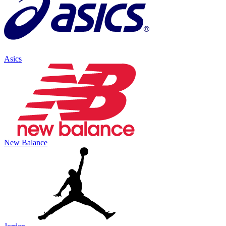
Asics
New Balance