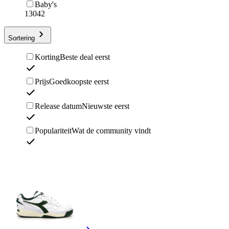
Baby's
13042
Sortering
Korting
Beste deal eerst
Prijs
Goedkoopste eerst
Release datum
Nieuwste eerst
Populariteit
Wat de community vindt