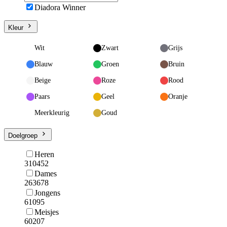
Diadora Winner
Kleur
Wit
Zwart
Grijs
Blauw
Groen
Bruin
Beige
Roze
Rood
Paars
Geel
Oranje
Meerkleurig
Goud
Doelgroep
Heren
310452
Dames
263678
Jongens
61095
Meisjes
60207