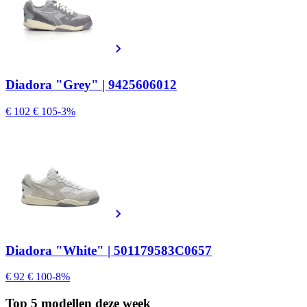
Diadora "Grey" | 9425606012
€ 102
€ 105
-3%
Diadora "White" | 501179583C0657
€ 92
€ 100
-8%
Top 5 modellen
deze week