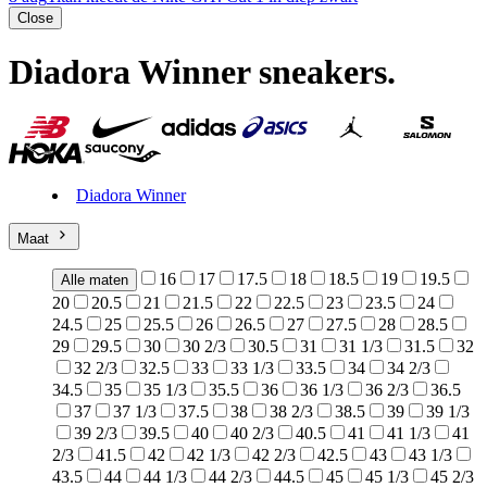
Close
Diadora Winner sneakers
.
Diadora Winner
Maat
16
17
17.5
18
18.5
19
19.5
Alle maten
20
20.5
21
21.5
22
22.5
23
23.5
24
24.5
25
25.5
26
26.5
27
27.5
28
28.5
29
29.5
30
30 2/3
30.5
31
31 1/3
31.5
32
32 2/3
32.5
33
33 1/3
33.5
34
34 2/3
34.5
35
35 1/3
35.5
36
36 1/3
36 2/3
36.5
37
37 1/3
37.5
38
38 2/3
38.5
39
39 1/3
39 2/3
39.5
40
40 2/3
40.5
41
41 1/3
41
2/3
41.5
42
42 1/3
42 2/3
42.5
43
43 1/3
43.5
44
44 1/3
44 2/3
44.5
45
45 1/3
45 2/3