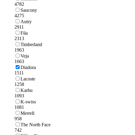
4782
Saucony
4275
Autry
2911
Fila
2313
Timberland
1963
Veja
1663
Diadora
1511
Lacoste
1258
Karhu
1093
K-swiss
1081
Merrell
958
The North Face
742