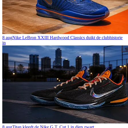
8 aug
Nike LeBron XXIII Hardwood Classics duikt de clubhistorie
in
8 aug
Titan kleedt de Nike G.T. Cut 1 in diep zwart