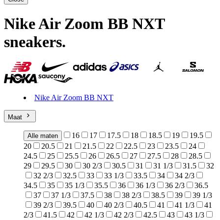
Nike Air Zoom BB NXT
sneakers
.
Nike Air Zoom BB NXT
Maat
16
17
17.5
18
18.5
19
19.5
Alle maten
20
20.5
21
21.5
22
22.5
23
23.5
24
24.5
25
25.5
26
26.5
27
27.5
28
28.5
29
29.5
30
30 2/3
30.5
31
31 1/3
31.5
32
32 2/3
32.5
33
33 1/3
33.5
34
34 2/3
34.5
35
35 1/3
35.5
36
36 1/3
36 2/3
36.5
37
37 1/3
37.5
38
38 2/3
38.5
39
39 1/3
39 2/3
39.5
40
40 2/3
40.5
41
41 1/3
41
2/3
41.5
42
42 1/3
42 2/3
42.5
43
43 1/3