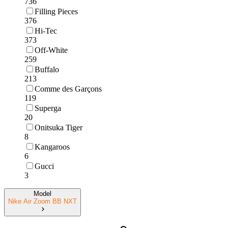
736
Filling Pieces
376
Hi-Tec
373
Off-White
259
Buffalo
213
Comme des Garçons
119
Superga
20
Onitsuka Tiger
8
Kangaroos
6
Gucci
3
Model
Nike Air Zoom BB NXT