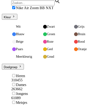
Nike Air Zoom BB NXT
Kleur
Wit
Zwart
Grijs
Blauw
Groen
Bruin
Beige
Roze
Rood
Paars
Geel
Oranje
Meerkleurig
Goud
Doelgroep
Heren
310455
Dames
263662
Jongens
61089
Meisjes