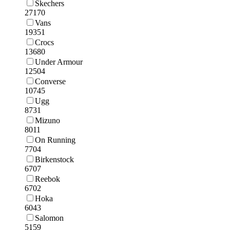
Skechers
27170
Vans
19351
Crocs
13680
Under Armour
12504
Converse
10745
Ugg
8731
Mizuno
8011
On Running
7704
Birkenstock
6707
Reebok
6702
Hoka
6043
Salomon
5159