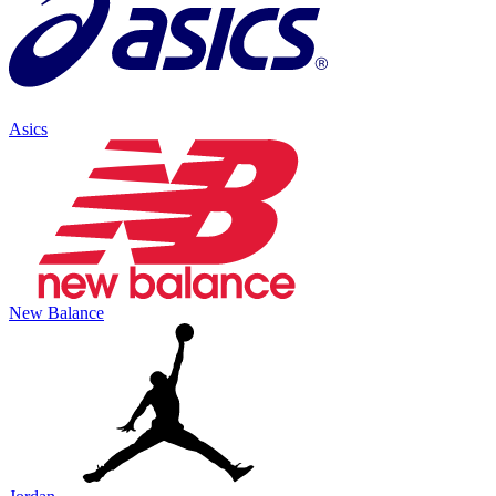
Asics
New Balance