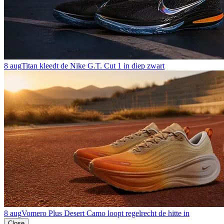
8 aug
Titan kleedt de Nike G.T. Cut 1 in diep zwart
8 aug
Vomero Plus Desert Camo loopt regelrecht de hitte in
Close