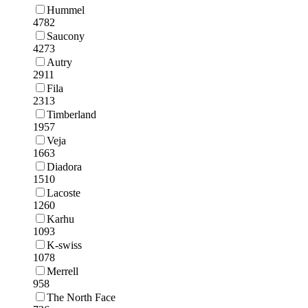
Hummel
4782
Saucony
4273
Autry
2911
Fila
2313
Timberland
1957
Veja
1663
Diadora
1510
Lacoste
1260
Karhu
1093
K-swiss
1078
Merrell
958
The North Face