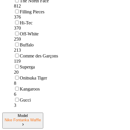
The North Face
812
Filling Pieces
376
Hi-Tec
370
Off-White
259
Buffalo
213
Comme des Garçons
119
Superga
20
Onitsuka Tiger
8
Kangaroos
6
Gucci
3
Model
Nike Fontanka Waffle