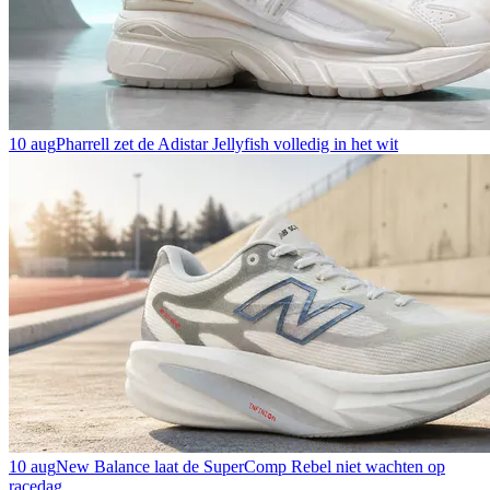
10 aug
Pharrell zet de Adistar Jellyfish volledig in het wit
10 aug
New Balance laat de SuperComp Rebel niet wachten op
racedag