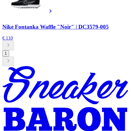
Nike Fontanka Waffle "Noir" | DC3579-005
€ 110
1