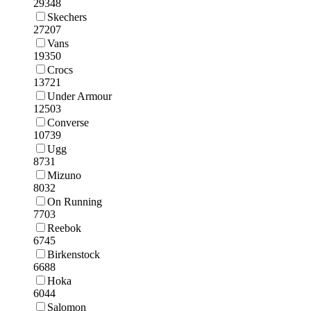
29348
Skechers
27207
Vans
19350
Crocs
13721
Under Armour
12503
Converse
10739
Ugg
8731
Mizuno
8032
On Running
7703
Reebok
6745
Birkenstock
6688
Hoka
6044
Salomon