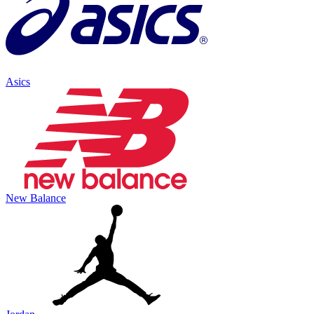
Asics
New Balance