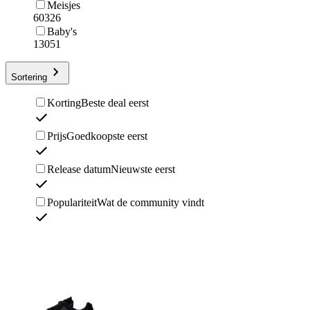
Meisjes
60326
Baby's
13051
Sortering
Korting
Beste deal eerst
Prijs
Goedkoopste eerst
Release datum
Nieuwste eerst
Populariteit
Wat de community vindt