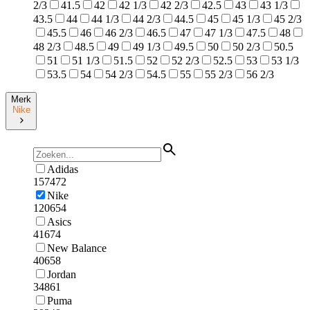
2/3
41.5
42
42 1/3
42 2/3
42.5
43
43 1/3
43.5
44
44 1/3
44 2/3
44.5
45
45 1/3
45 2/3
45.5
46
46 2/3
46.5
47
47 1/3
47.5
48
48 2/3
48.5
49
49 1/3
49.5
50
50 2/3
50.5
51
51 1/3
51.5
52
52 2/3
52.5
53
53 1/3
53.5
54
54 2/3
54.5
55
55 2/3
56 2/3
Merk
Nike
Adidas
157472
Nike
120654
Asics
41674
New Balance
40658
Jordan
34861
Puma