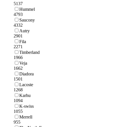
5137
Hummel
4793
Saucony
4332
Autry
2901
Fila
2271
Timberland
1966
Veja
1662
Diadora
1501
Lacoste
1268
Karhu
1094
K-swiss
1055
Merrell
955