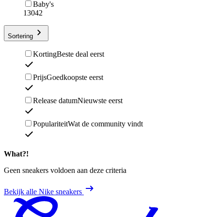
Baby's
13042
Sortering
Korting
Beste deal eerst
Prijs
Goedkoopste eerst
Release datum
Nieuwste eerst
Populariteit
Wat de community vindt
What?!
Geen sneakers voldoen aan deze criteria
Bekijk alle Nike sneakers