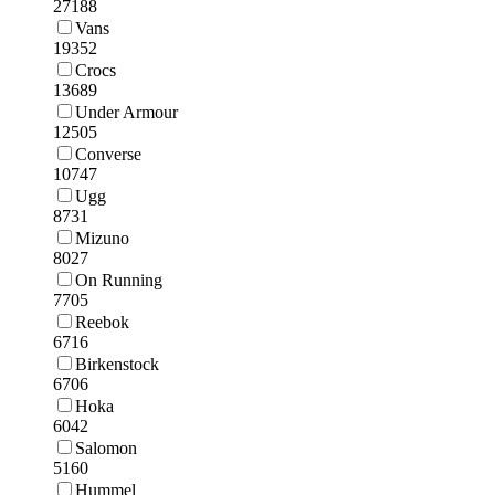
27188
Vans
19352
Crocs
13689
Under Armour
12505
Converse
10747
Ugg
8731
Mizuno
8027
On Running
7705
Reebok
6716
Birkenstock
6706
Hoka
6042
Salomon
5160
Hummel