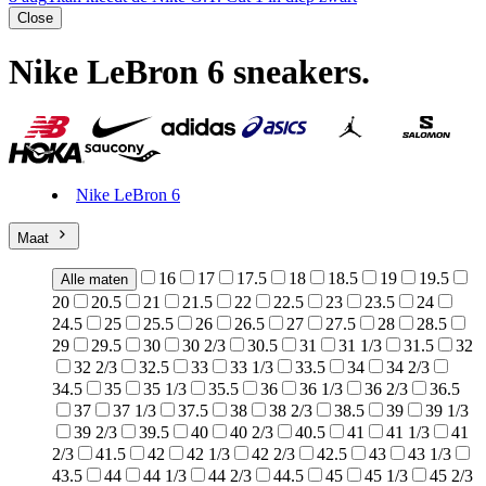
Close
Nike LeBron 6 sneakers
.
Nike LeBron 6
Maat
16
17
17.5
18
18.5
19
19.5
Alle maten
20
20.5
21
21.5
22
22.5
23
23.5
24
24.5
25
25.5
26
26.5
27
27.5
28
28.5
29
29.5
30
30 2/3
30.5
31
31 1/3
31.5
32
32 2/3
32.5
33
33 1/3
33.5
34
34 2/3
34.5
35
35 1/3
35.5
36
36 1/3
36 2/3
36.5
37
37 1/3
37.5
38
38 2/3
38.5
39
39 1/3
39 2/3
39.5
40
40 2/3
40.5
41
41 1/3
41
2/3
41.5
42
42 1/3
42 2/3
42.5
43
43 1/3
43.5
44
44 1/3
44 2/3
44.5
45
45 1/3
45 2/3