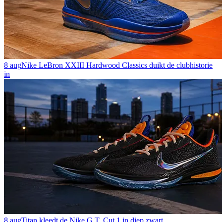
8 aug
Nike LeBron XXIII Hardwood Classics duikt de clubhistorie
in
8 aug
Titan kleedt de Nike G.T. Cut 1 in diep zwart