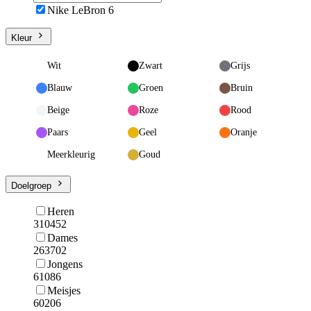
Nike LeBron 6
Kleur
Wit
Zwart
Grijs
Blauw
Groen
Bruin
Beige
Roze
Rood
Paars
Geel
Oranje
Meerkleurig
Goud
Doelgroep
Heren
310452
Dames
263702
Jongens
61086
Meisjes
60206