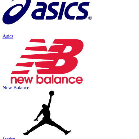
Asics
New Balance