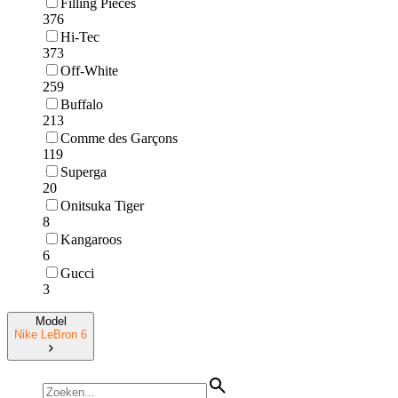
Filling Pieces
376
Hi-Tec
373
Off-White
259
Buffalo
213
Comme des Garçons
119
Superga
20
Onitsuka Tiger
8
Kangaroos
6
Gucci
3
Model
Nike LeBron 6