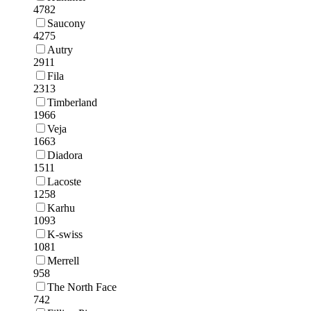
4782
Saucony
4275
Autry
2911
Fila
2313
Timberland
1966
Veja
1663
Diadora
1511
Lacoste
1258
Karhu
1093
K-swiss
1081
Merrell
958
The North Face
742