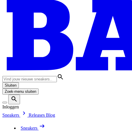
Sluiten
Zoek-menu sluiten
Inloggen
Sneakers
Releases
Blog
Sneakers