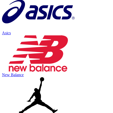
Asics
New Balance