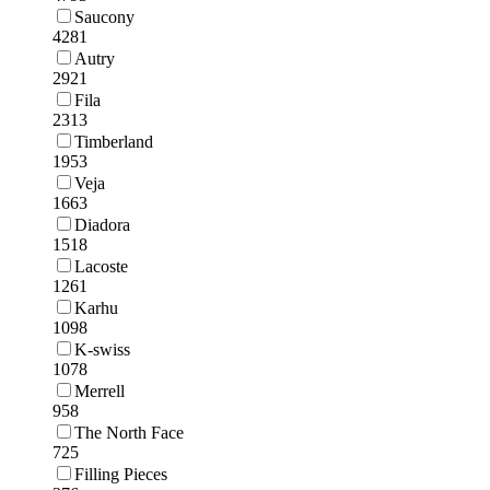
Saucony
4281
Autry
2921
Fila
2313
Timberland
1953
Veja
1663
Diadora
1518
Lacoste
1261
Karhu
1098
K-swiss
1078
Merrell
958
The North Face
725
Filling Pieces