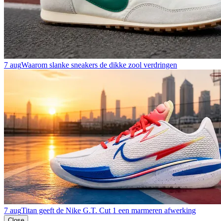
7 aug
Waarom slanke sneakers de dikke zool verdringen
7 aug
Titan geeft de Nike G.T. Cut 1 een marmeren afwerking
Close