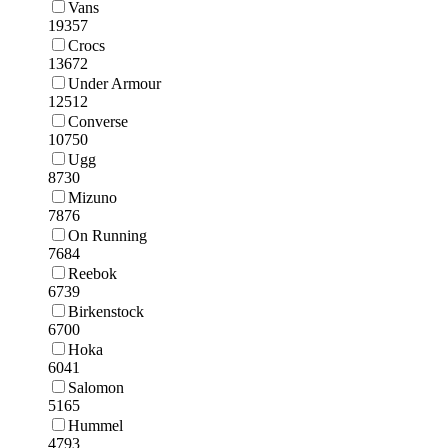
Vans
19357
Crocs
13672
Under Armour
12512
Converse
10750
Ugg
8730
Mizuno
7876
On Running
7684
Reebok
6739
Birkenstock
6700
Hoka
6041
Salomon
5165
Hummel
4793