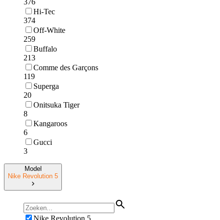
376
Hi-Tec
374
Off-White
259
Buffalo
213
Comme des Garçons
119
Superga
20
Onitsuka Tiger
8
Kangaroos
6
Gucci
3
Model
Nike Revolution 5
Nike Revolution 5