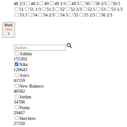
48 2/3
48.5
49
49 1/3
49.5
50
50 2/3
50.5
51
51 1/3
51.5
52
52 2/3
52.5
53
53 1/3
53.5
54
54 2/3
54.5
55
55 2/3
56 2/3
Merk
Nike
Adidas
155302
Nike
120643
Asics
41559
New Balance
40582
Jordan
34786
Puma
29407
Skechers
27350