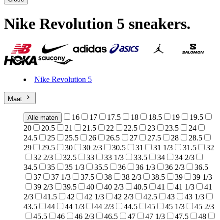
Nike Revolution 5 sneakers
.
Nike Revolution 5
Maat
16
17
17.5
18
18.5
19
19.5
Alle maten
20
20.5
21
21.5
22
22.5
23
23.5
24
24.5
25
25.5
26
26.5
27
27.5
28
28.5
29
29.5
30
30 2/3
30.5
31
31 1/3
31.5
32
32 2/3
32.5
33
33 1/3
33.5
34
34 2/3
34.5
35
35 1/3
35.5
36
36 1/3
36 2/3
36.5
37
37 1/3
37.5
38
38 2/3
38.5
39
39 1/3
39 2/3
39.5
40
40 2/3
40.5
41
41 1/3
41
2/3
41.5
42
42 1/3
42 2/3
42.5
43
43 1/3
43.5
44
44 1/3
44 2/3
44.5
45
45 1/3
45 2/3
45.5
46
46 2/3
46.5
47
47 1/3
47.5
48