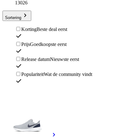
13026
Sortering
Korting
Beste deal eerst
Prijs
Goedkoopste eerst
Release datum
Nieuwste eerst
Populariteit
Wat de community vindt