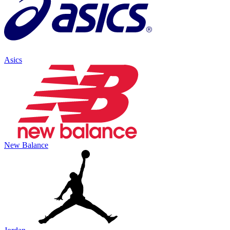
Asics
New Balance