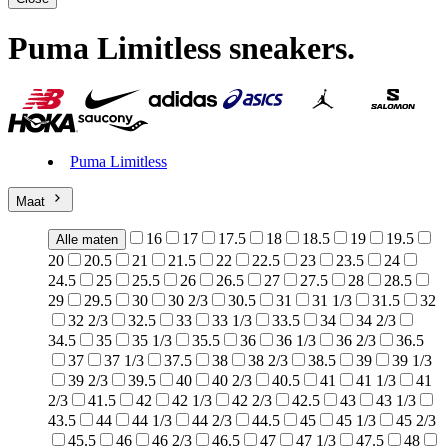
Puma Limitless sneakers
.
Puma Limitless
Maat
16
17
17.5
18
18.5
19
19.5
Alle maten
20
20.5
21
21.5
22
22.5
23
23.5
24
24.5
25
25.5
26
26.5
27
27.5
28
28.5
29
29.5
30
30 2/3
30.5
31
31 1/3
31.5
32
32 2/3
32.5
33
33 1/3
33.5
34
34 2/3
34.5
35
35 1/3
35.5
36
36 1/3
36 2/3
36.5
37
37 1/3
37.5
38
38 2/3
38.5
39
39 1/3
39 2/3
39.5
40
40 2/3
40.5
41
41 1/3
41
2/3
41.5
42
42 1/3
42 2/3
42.5
43
43 1/3
43.5
44
44 1/3
44 2/3
44.5
45
45 1/3
45 2/3
45.5
46
46 2/3
46.5
47
47 1/3
47.5
48