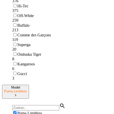
376
Hi-Tec
375
Off-White
259
Buffalo
213
Comme des Garçons
119
Superga
20
Onitsuka Tiger
8
Kangaroos
6
Gucci
3
Model
Puma Limitless
Puma Limitless