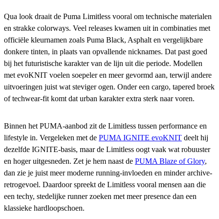
Qua look draait de Puma Limitless vooral om technische materialen
en strakke colorways. Veel releases kwamen uit in combinaties met
officiële kleurnamen zoals Puma Black, Asphalt en vergelijkbare
donkere tinten, in plaats van opvallende nicknames. Dat past goed
bij het futuristische karakter van de lijn uit die periode. Modellen
met evoKNIT voelen soepeler en meer gevormd aan, terwijl andere
uitvoeringen juist wat steviger ogen. Onder een cargo, tapered broek
of techwear-fit komt dat urban karakter extra sterk naar voren.
Binnen het PUMA-aanbod zit de Limitless tussen performance en
lifestyle in. Vergeleken met de
PUMA IGNITE evoKNIT
deelt hij
dezelfde IGNITE-basis, maar de Limitless oogt vaak wat robuuster
en hoger uitgesneden. Zet je hem naast de
PUMA Blaze of Glory
,
dan zie je juist meer moderne running-invloeden en minder archive-
retrogevoel. Daardoor spreekt de Limitless vooral mensen aan die
een techy, stedelijke runner zoeken met meer presence dan een
klassieke hardloopschoen.