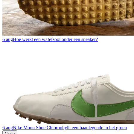
6 aug
Hoe werkt een wafelzool onder een sneaker?
6 aug
Nike Moon Shoe Chlorophyll: een baanlegende in het groen
Close