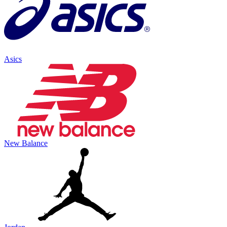
Asics
New Balance