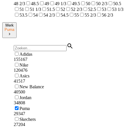
48 2/3
48.5
49
49 1/3
49.5
50
50 2/3
50.5
51
51 1/3
51.5
52
52 2/3
52.5
53
53 1/3
53.5
54
54 2/3
54.5
55
55 2/3
56 2/3
Merk
Puma
Adidas
155167
Nike
120476
Asics
41517
New Balance
40500
Jordan
34808
Puma
29347
Skechers
27204