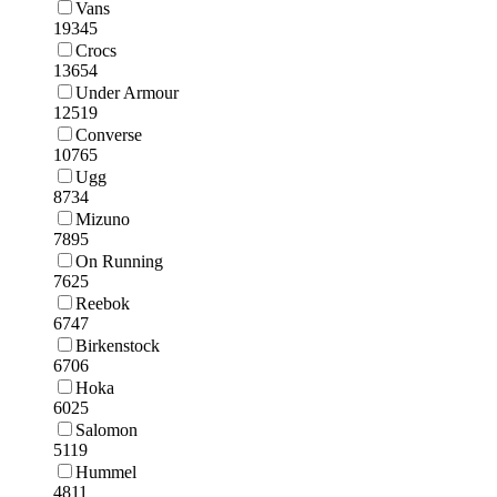
Vans
19345
Crocs
13654
Under Armour
12519
Converse
10765
Ugg
8734
Mizuno
7895
On Running
7625
Reebok
6747
Birkenstock
6706
Hoka
6025
Salomon
5119
Hummel
4811