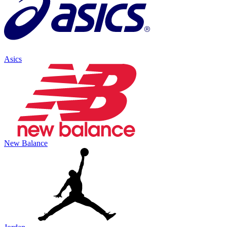
Asics
New Balance