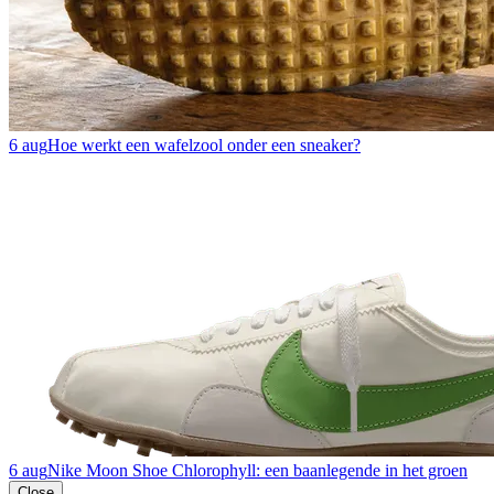
6 aug
Hoe werkt een wafelzool onder een sneaker?
6 aug
Nike Moon Shoe Chlorophyll: een baanlegende in het groen
Close