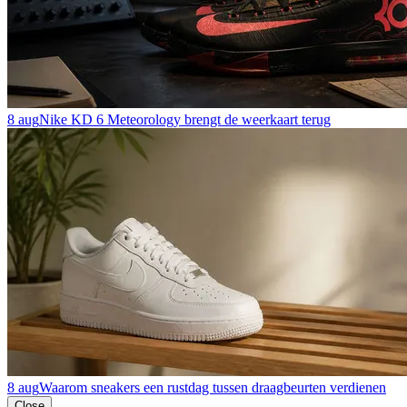
8 aug
Nike KD 6 Meteorology brengt de weerkaart terug
8 aug
Waarom sneakers een rustdag tussen draagbeurten verdienen
Close