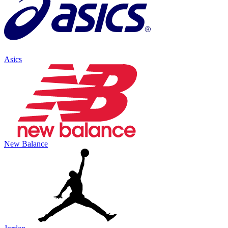
Asics
New Balance