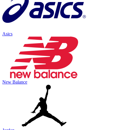
Asics
New Balance