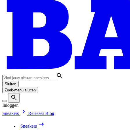
Sluiten
Zoek-menu sluiten
Inloggen
Sneakers
Releases
Blog
Sneakers