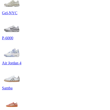
Gel-NYC
P-6000
Air Jordan 4
Samba