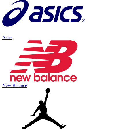
Asics
New Balance