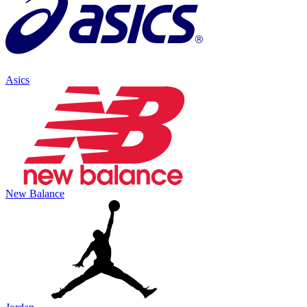
Asics
New Balance