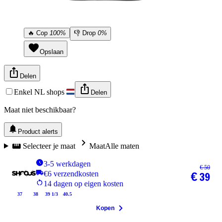
🔥
Cop
100%
👎
Drop
0%
Opslaan
Delen
Enkel NL shops
Delen
Maat niet beschikbaar?
Product alerts
Selecteer je maat
Maat
Alle maten
3-5 werkdagen
€ 50
€6 verzendkosten
€ 39
14 dagen op eigen kosten
37
38
39 1/3
40.5
Kopen