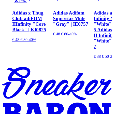
🔥
75%
Adidas x Thug
Adidas Adifom
Adidas a
Club adiFOM
Superstar Mule
Infinity 
IIInfinity "Core
"Gray" | IE0757
"White" 
Black" | KI0825
5 Adidas
€ 48
€ 80
-40%
II Infinit
€ 48
€ 80
-40%
"White" 
7
€ 38
€ 50
-2