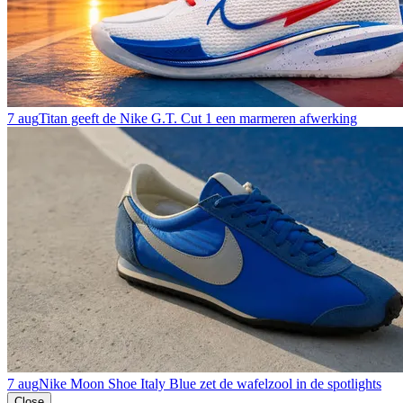
7 aug
Titan geeft de Nike G.T. Cut 1 een marmeren afwerking
7 aug
Nike Moon Shoe Italy Blue zet de wafelzool in de spotlights
Close