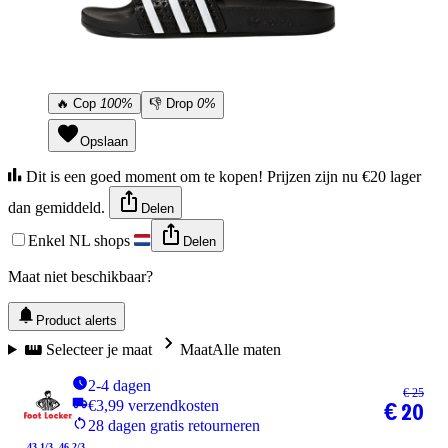
🔥
Cop
100%
👎
Drop
0%
Opslaan
Dit is een goed moment om te kopen! Prijzen zijn nu €20 lager
dan gemiddeld.
Delen
Enkel NL shops
Delen
Maat niet beschikbaar?
Product alerts
Selecteer je maat
Maat
Alle maten
2-4 dagen
€ 25
€3,99 verzendkosten
€ 20
28 dagen gratis retourneren
43 1/3
46 2/3