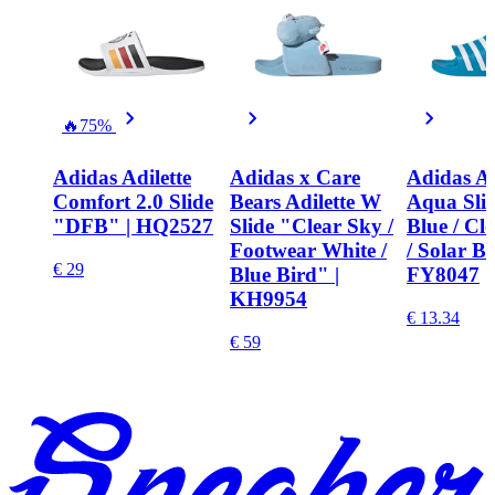
🔥
75%
Adidas Adilette
Adidas x Care
Adidas Ad
Comfort 2.0 Slide
Bears Adilette W
Aqua Slid
"DFB" | HQ2527
Slide "Clear Sky /
Blue / Cl
Footwear White /
/ Solar Bl
€ 29
Blue Bird" |
FY8047
KH9954
€ 13.34
€ 59