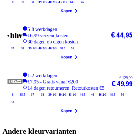
8
37
38
39 1/3
40 2/3
43 1/3
44.5
46
Kopen
5-8 werkdagen
€ 44,95
€6,99 verzendkosten
30 dagen op eigen kosten
37
38
39 1/3
40 2/3
46 2/3
48.5
51
Kopen
1-2 werkdagen
€ 129,99
€7,95 - Gratis vanaf €200
€ 49,99
14 dagen retourneren. Retourkosten €5
8
35.5
37
38
39 1/3
40 2/3
43 1/3
44.5
46
46 2/3
48.5
50
51
Kopen
Andere kleurvarianten