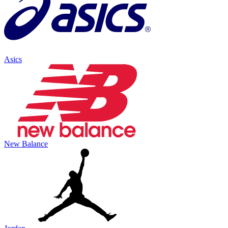
Asics
New Balance