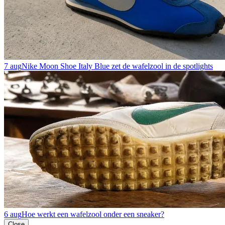
7 aug
Nike Moon Shoe Italy Blue zet de wafelzool in de spotlights
6 aug
Hoe werkt een wafelzool onder een sneaker?
Close