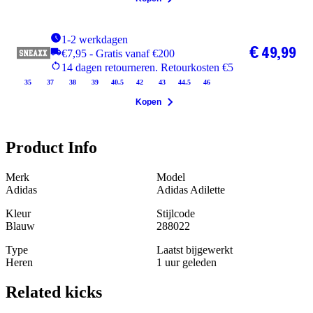
1-2 werkdagen
€ 49,99
€7,95 - Gratis vanaf €200
14 dagen retourneren. Retourkosten €5
35
37
38
39
40.5
42
43
44.5
46
Kopen
Product Info
Merk
Model
Adidas
Adidas Adilette
Kleur
Stijlcode
Blauw
288022
Type
Laatst bijgewerkt
Heren
1 uur geleden
Related
kicks