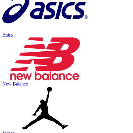
Asics
New Balance