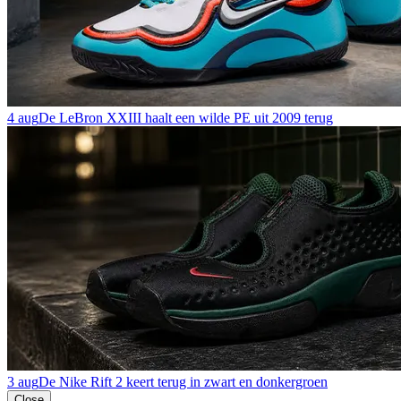
4 aug
De LeBron XXIII haalt een wilde PE uit 2009 terug
3 aug
De Nike Rift 2 keert terug in zwart en donkergroen
Close