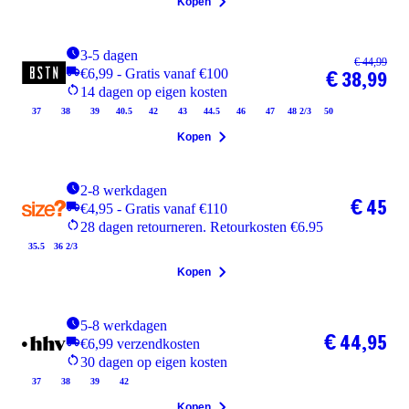
Kopen
3-5 dagen
€ 44,99
€6,99 - Gratis vanaf €100
€ 38,99
14 dagen op eigen kosten
37
38
39
40.5
42
43
44.5
46
47
48 2/3
50
Kopen
2-8 werkdagen
€ 45
€4,95 - Gratis vanaf €110
28 dagen retourneren. Retourkosten €6.95
35.5
36 2/3
Kopen
5-8 werkdagen
€ 44,95
€6,99 verzendkosten
30 dagen op eigen kosten
37
38
39
42
Kopen