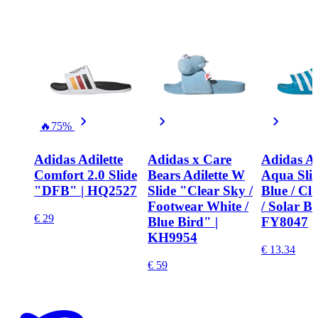
🔥
75%
Adidas Adilette
Adidas x Care
Adidas Ad
Comfort 2.0 Slide
Bears Adilette W
Aqua Slid
"DFB" | HQ2527
Slide "Clear Sky /
Blue / Cl
Footwear White /
/ Solar Bl
€ 29
Blue Bird" |
FY8047
KH9954
€ 13.34
€ 59